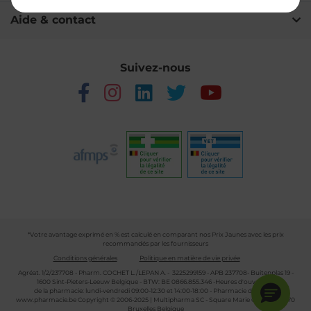
Aide & contact
Suivez-nous
*Votre avantage exprimé en % est calculé en comparant nos Prix Jaunes avec les prix
recommandés par les fournisseurs
Conditions générales
Politique en matière de vie privée
Agréat. 1/2/237708 - Pharm. COCHET L./LEPAN A. - 3225299159 - APB 237708- Buitenplas 19 -
1600 Sint-Pieters-Leeuw Belgique - BTW: BE 0866.855.346 -Heures d'ouverture
de la pharmacie: lundi-vendredi 09:00-12:30 et 14:00-18:00 - Pharmacie de garde :
www.pharmacie.be
Copyright © 2006-2025 | Multipharma SC - Square Marie Curie 30 - 1070
Bruxelles Belgique