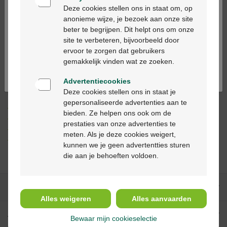
Bienvenue
Deze cookies stellen ons in staat om, op
anonieme wijze, je bezoek aan onze site
Ajouter au panier
beter te begrijpen. Dit helpt ons om onze
-
+
Ga verder in het nederlands
site te verbeteren, bijvoorbeeld door
Quantité max. = 6
ervoor te zorgen dat gebruikers
Continuez en français
gemakkelijk vinden wat ze zoeken.
Les jours ouvrables commandé avant 12h, livré
dans les 2 jours ouvrables suivant
Advertentiecookies
Deze cookies stellen ons in staat je
gepersonaliseerde advertenties aan te
Livraison
gratuite
dans votre pharmacie Multipharma
bieden. Ze helpen ons ook om de
Livraison à domicile
gratuite
à partir de 55 €
prestaties van onze advertenties te
Paiement
sécurisé
meten. Als je deze cookies weigert,
Service clientèle
par chat ou
formulaire de contact
kunnen we je geen advertentties sturen
die aan je behoeften voldoen.
Nos services
Alles weigeren
Alles aanvaarden
A propos de Multipharma
Bewaar mijn cookieselectie