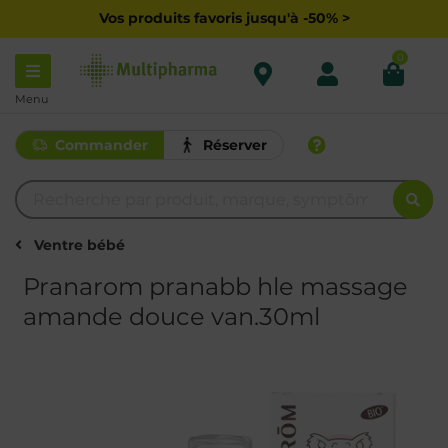
Vos produits favoris jusqu'à -50% >
0
Menu
Commander
Réserver
Ventre bébé
Pranarom pranabb hle massage
amande douce van.30ml