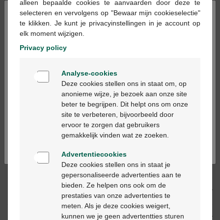
alleen bepaalde cookies te aanvaarden door deze te
×
selecteren en vervolgens op "Bewaar mijn cookieselectie"
te klikken. Je kunt je privacyinstellingen in je account op
Ajouter au panier
-
+
elk moment wijzigen.
Quantité max. = 3
Privacy policy
Les jours ouvrables commandé avant 12h, livré
Welkom
le jour ouvrable suivant
Analyse-cookies
Bienvenue
Deze cookies stellen ons in staat om, op
anonieme wijze, je bezoek aan onze site
Livraison
gratuite
dans votre pharmacie Multipharma
beter te begrijpen. Dit helpt ons om onze
Ga verder in het nederlands
Livraison à domicile
gratuite
à partir de 55 €
site te verbeteren, bijvoorbeeld door
Paiement
sécurisé
ervoor te zorgen dat gebruikers
Continuez en français
Service clientèle
par chat ou
formulaire de contact
gemakkelijk vinden wat ze zoeken.
Advertentiecookies
Deze cookies stellen ons in staat je
Description du produit
gepersonaliseerde advertenties aan te
bieden. Ze helpen ons ook om de
Description
prestaties van onze advertenties te
meten. Als je deze cookies weigert,
kunnen we je geen advertentties sturen
Propriétés