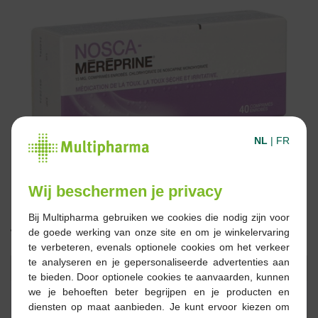
NL
|
FR
Wij beschermen je privacy
Bij Multipharma gebruiken we cookies die nodig zijn voor
de goede werking van onze site en om je winkelervaring
12,58 €
te verbeteren, evenals optionele cookies om het verkeer
te analyseren en je gepersonaliseerde advertenties aan
Réserver
Commander
te bieden. Door optionele cookies te aanvaarden, kunnen
we je behoeften beter begrijpen en je producten en
diensten op maat aanbieden. Je kunt ervoor kiezen om
En stock en ligne