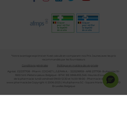
*Votre avantage exprimé en % est calculé en comparant nos Prix Jaunes avec les prix
recommandés par les fournisseurs
Conditions générales
Politique en matière de vie privée
Agréat. 1/2/237708 - Pharm. COCHET L./LEPAN A. - 3225299159 - APB 237708- Buitenplas 19 -
1600 Sint-Pieters-Leeuw Belgique - BTW: BE 0866.855.346 -Heures d'ouverture
de la pharmacie: lundi-vendredi 09:00-12:30 et 14:00-18:00 - Pharmacie de garde :
www.pharmacie.be
Copyright © 2006-2025 | Multipharma SC - Square Marie Curie 30 - 1070
Bruxelles Belgique