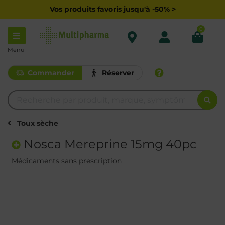
Vos produits favoris jusqu'à -50% >
0
Menu
Commander
Réserver
Toux sèche
Nosca Mereprine 15mg 40pc
Médicaments sans prescription