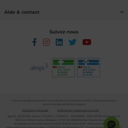
Aide & contact
Suivez-nous
*Votre avantage exprimé en % est calculé en comparant nos Prix Jaunes avec les prix
recommandés par les fournisseurs
Conditions générales
Politique en matière de vie privée
Agréat. 1/2/237708 - Pharm. COCHET L./LEPAN A. - 3225299159 - APB 237708- Buitenplas 19 -
1600 Sint-Pieters-Leeuw Belgique - BTW: BE 0866.855.346 -Heures d'ouverture
de la pharmacie: lundi-vendredi 09:00-12:30 et 14:00-18:00 - Pharmacie de garde :
www.pharmacie.be
Copyright © 2006-2025 | Multipharma SC - Square Marie Curie 30 - 1070