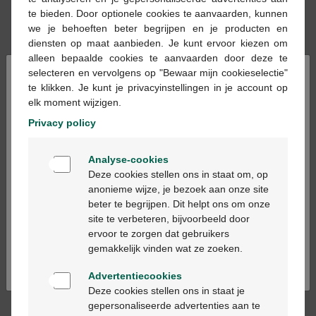
te bieden. Door optionele cookies te aanvaarden, kunnen
we je behoeften beter begrijpen en je producten en
Ajouter au panier
-
+
diensten op maat aanbieden. Je kunt ervoor kiezen om
alleen bepaalde cookies te aanvaarden door deze te
Quantité max. = 12
×
selecteren en vervolgens op "Bewaar mijn cookieselectie"
te klikken. Je kunt je privacyinstellingen in je account op
Les jours ouvrables commandé avant 12h, livré
elk moment wijzigen.
le jour ouvrable suivant
Privacy policy
Welkom
Livraison
gratuite
dans votre pharmacie Multipharma
Analyse-cookies
Livraison à domicile
gratuite
à partir de 55 €
Bienvenue
Deze cookies stellen ons in staat om, op
Paiement
sécurisé
anonieme wijze, je bezoek aan onze site
Service clientèle
par chat ou
formulaire de contact
beter te begrijpen. Dit helpt ons om onze
Ga verder in het nederlands
site te verbeteren, bijvoorbeeld door
ervoor te zorgen dat gebruikers
Continuez en français
Description du produit
gemakkelijk vinden wat ze zoeken.
Advertentiecookies
Afin de garantir la qualité de l’alimentation bébé, celle-
Deze cookies stellen ons in staat je
ci ne pourra être ni reprise ni remboursée. Pour des
gepersonaliseerde advertenties aan te
raisons médicales, un changement de lait pour bébé