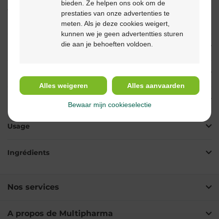
bieden. Ze helpen ons ook om de
peut être recommandé. Nous vous conseillons donc de
prestaties van onze advertenties te
limiter la quantité par achat.
meten. Als je deze cookies weigert,
kunnen we je geen advertentties sturen
die aan je behoeften voldoen.
Description
Propriétés
Alles weigeren
Alles aanvaarden
Indications
Bewaar mijn cookieselectie
Usage
Ingrédients
Nos services
A propos de Multipharma