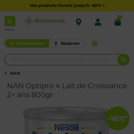
Vos produits favoris jusqu'à -50% >
0
Menu
Commander
Réserver
NAN
NAN Optipro 4 Lait de Croissance
2+ ans 800gr
-16%*