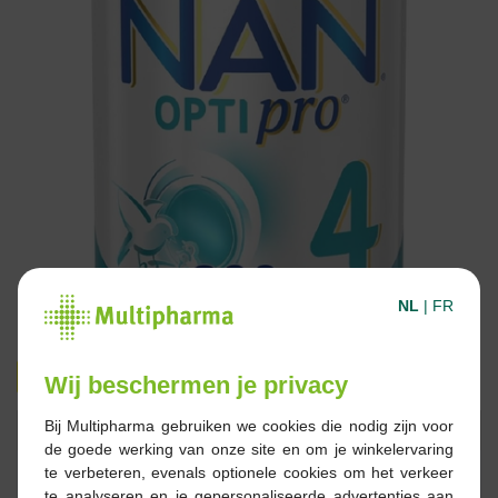
NL
|
FR
16,45 €
19,59 €
Wij beschermen je privacy
Bij Multipharma gebruiken we cookies die nodig zijn voor
Réserver
Commander
de goede werking van onze site en om je winkelervaring
te verbeteren, evenals optionele cookies om het verkeer
En stock en ligne
te analyseren en je gepersonaliseerde advertenties aan