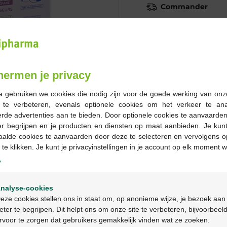
Commander
En stock en ligne
-
+
hermen je privacy
Quantité max. = 12
a gebruiken we cookies die nodig zijn voor de goede werking van onz
Les jours ouvrables co
g te verbeteren, evenals optionele cookies om het verkeer te an
ouvrable suivant
rde advertenties aan te bieden. Door optionele cookies te aanvaarde
er begrijpen en je producten en diensten op maat aanbieden. Je kunt
aalde cookies te aanvaarden door deze te selecteren en vervolgens o
Livraison
gratuite
dans vot
 te klikken. Je kunt je privacyinstellingen in je account op elk moment w
Livraison à domicile
gratui
y
Paiement
sécurisé
Welkom
Service clientèle
par chat 
nalyse-cookies
Bienvenue
eze cookies stellen ons in staat om, op anonieme wijze, je bezoek aan
eter te begrijpen. Dit helpt ons om onze site te verbeteren, bijvoorbeel
Description du pr
rvoor te zorgen dat gebruikers gemakkelijk vinden wat ze zoeken.
Ga verder in het nederlands