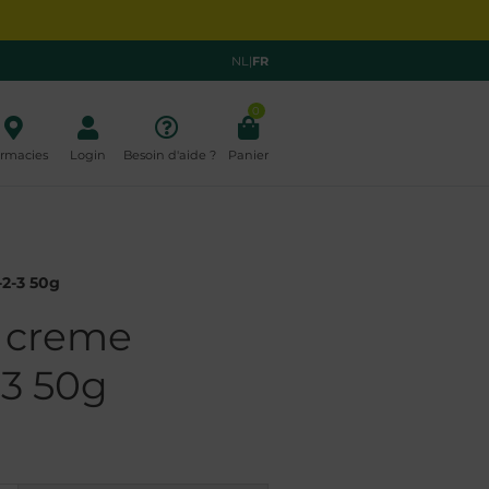
NL
|
FR
0
rmacies
Login
Besoin d'aide ?
Panier
2-3 50g
 creme
-3 50g