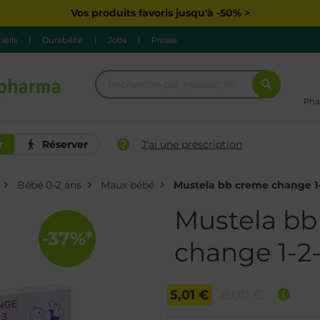
Vos produits favoris jusqu'à -50% >
seils
|
Durabilité
|
Jobs
|
Presse
Pha
r
Réserver
J'ai une prescription
Bébé 0-2 ans
Maux bébé
Mustela bb creme change 1-
Mustela bb
-37%*
change 1-2
5,01 €
8,00 €