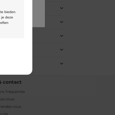
 te bieden.
 je deze
oeften
& contact
ns fréquentes
tez-nous
rendez-vous
accès