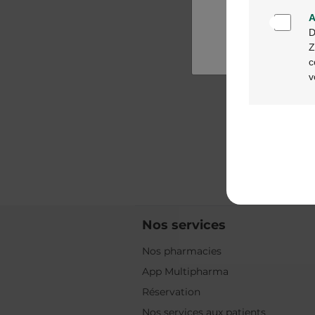
A
D
Z
c
v
Nos services
Nos pharmacies
App Multipharma
Réservation
Nos services aux patients