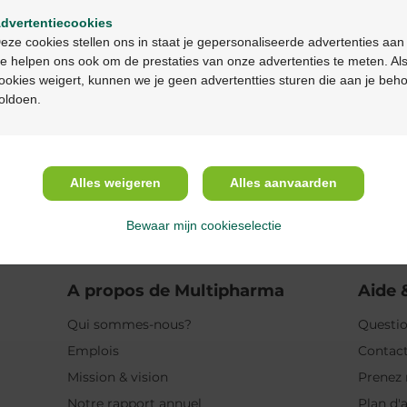
dvertentiecookies
Description
Continuez en français
eze cookies stellen ons in staat je gepersonaliseerde advertenties aan
e helpen ons ook om de prestaties van onze advertenties te meten. Als
Propriétés
ookies weigert, kunnen we je geen advertentties sturen die aan je beh
oldoen.
Indications
Usage
Alles weigeren
Alles aanvaarden
Ingrédients
Bewaar mijn cookieselectie
A propos de Multipharma
Aide 
Qui sommes-nous?
Questio
Emplois
Contac
Mission & vision
Prenez 
Notre rapport annuel
Plan d'