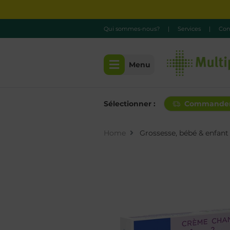
Qui sommes-nous?
|
Services
|
Con
Menu
Sélectionner :
Commande
Home
Grossesse, bébé & enfant