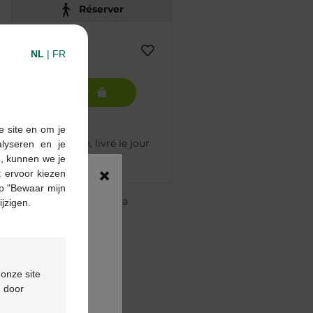
Réserver
NL
|
FR
Ajouter au panier
e site en om je
mmandé avant 12h, livré le jour
alyseren en je
n, kunnen we je
×
 ervoor kiezen
p "Bewaar mijn
re pharmacie Multipharma
ijzigen.
te
à partir de 55 €
ou
formulaire de contact
 onze site
d door
oduit