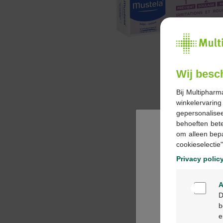
Wij besc
Bij Multipharm
winkelervarin
gepersonalisee
behoeften bet
om alleen bep
cookieselectie"
Privacy polic
A
D
b
e