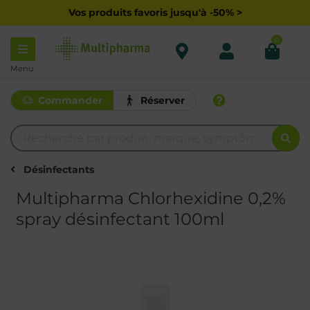
Vos produits favoris jusqu'à -50% >
0
Menu
Commander
Réserver
Désinfectants
Multipharma Chlorhexidine 0,2%
spray désinfectant 100ml