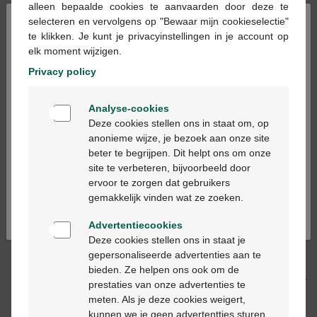
alleen bepaalde cookies te aanvaarden door deze te
×
selecteren en vervolgens op "Bewaar mijn cookieselectie"
te klikken. Je kunt je privacyinstellingen in je account op
Ajouter au panier
-
+
elk moment wijzigen.
Quantité max. = 12
Privacy policy
Les jours ouvrables commandé avant 12h, livré
Welkom
le jour ouvrable suivant
Analyse-cookies
Bienvenue
Deze cookies stellen ons in staat om, op
anonieme wijze, je bezoek aan onze site
Livraison
gratuite
dans votre pharmacie Multipharma
beter te begrijpen. Dit helpt ons om onze
Ga verder in het nederlands
Livraison à domicile
gratuite
à partir de 55 €
site te verbeteren, bijvoorbeeld door
Paiement
sécurisé
ervoor te zorgen dat gebruikers
Continuez en français
Service clientèle
par chat ou
formulaire de contact
gemakkelijk vinden wat ze zoeken.
Advertentiecookies
Deze cookies stellen ons in staat je
Description du produit
gepersonaliseerde advertenties aan te
bieden. Ze helpen ons ook om de
Description
prestaties van onze advertenties te
meten. Als je deze cookies weigert,
kunnen we je geen advertentties sturen