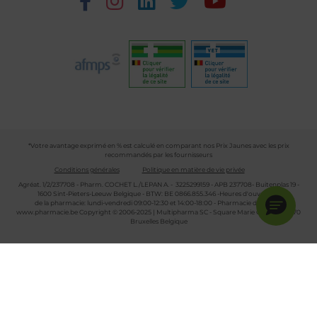
*Votre avantage exprimé en % est calculé en comparant nos Prix Jaunes avec les prix
recommandés par les fournisseurs
Conditions générales
Politique en matière de vie privée
Agréat. 1/2/237708 - Pharm. COCHET L./LEPAN A. - 3225299159 - APB 237708- Buitenplas 19 -
1600 Sint-Pieters-Leeuw Belgique - BTW: BE 0866.855.346 -Heures d'ouverture
de la pharmacie: lundi-vendredi 09:00-12:30 et 14:00-18:00 - Pharmacie de garde :
www.pharmacie.be
Copyright © 2006-2025 | Multipharma SC - Square Marie Curie 30 - 1070
Bruxelles Belgique