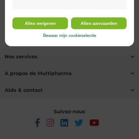
Propriétés
Indications
Alles weigeren
Alles aanvaarden
Ingrédients
Bewaar mijn cookieselectie
Nos services
A propos de Multipharma
Aide & contact
Suivez-nous