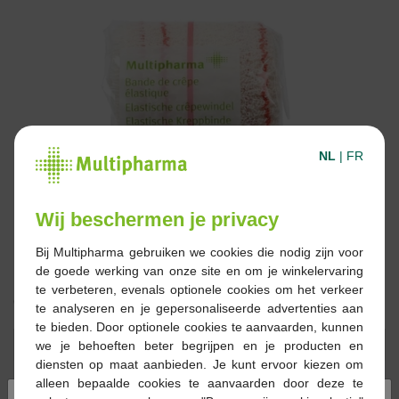
NL
|
FR
Wij beschermen je privacy
Bij Multipharma gebruiken we cookies die nodig zijn voor
de goede werking van onze site en om je winkelervaring
te verbeteren, evenals optionele cookies om het verkeer
0,94 €
te analyseren en je gepersonaliseerde advertenties aan
te bieden. Door optionele cookies te aanvaarden, kunnen
Réserver
Commander
we je behoeften beter begrijpen en je producten en
diensten op maat aanbieden. Je kunt ervoor kiezen om
alleen bepaalde cookies te aanvaarden door deze te
En stock en ligne