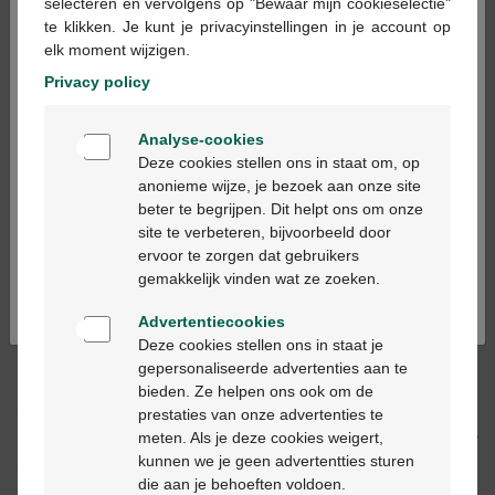
×
selecteren en vervolgens op "Bewaar mijn cookieselectie"
te klikken. Je kunt je privacyinstellingen in je account op
elk moment wijzigen.
Ajouter au panier
-
+
Privacy policy
Quantité max. = 12
Welkom
Analyse-cookies
Les jours ouvrables commandé avant 12h, livré
Bienvenue
Deze cookies stellen ons in staat om, op
le jour ouvrable suivant
anonieme wijze, je bezoek aan onze site
beter te begrijpen. Dit helpt ons om onze
Ga verder in het nederlands
site te verbeteren, bijvoorbeeld door
Livraison
gratuite
dans votre pharmacie Multipharma
ervoor te zorgen dat gebruikers
Livraison à domicile
gratuite
à partir de 55 €
Continuez en français
gemakkelijk vinden wat ze zoeken.
Paiement
sécurisé
Service clientèle
par chat ou
formulaire de contact
Advertentiecookies
Deze cookies stellen ons in staat je
gepersonaliseerde advertenties aan te
Description du produit
bieden. Ze helpen ons ook om de
prestaties van onze advertenties te
meten. Als je deze cookies weigert,
Description
kunnen we je geen advertentties sturen
die aan je behoeften voldoen.