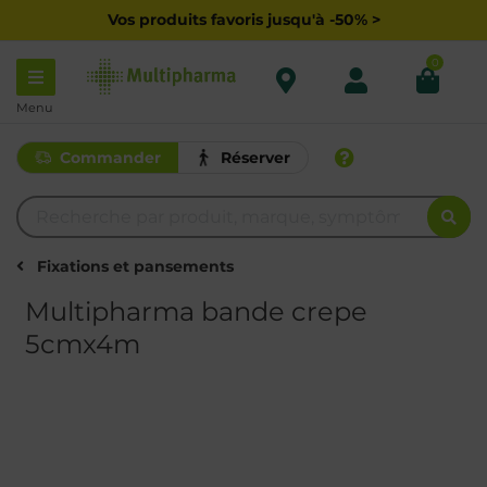
Vos produits favoris jusqu'à -50% >
0
Menu
Commander
Réserver
Fixations et pansements
Multipharma bande crepe
5cmx4m