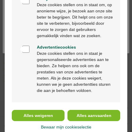
Bienvenue
Deze cookies stellen ons in staat om, op
anonieme wijze, je bezoek aan onze site
Ajouter au panier
beter te begrijpen. Dit helpt ons om onze
-
+
Ga verder in het nederlands
site te verbeteren, bijvoorbeeld door
Quantité max. = 12
ervoor te zorgen dat gebruikers
Continuez en français
gemakkelijk vinden wat ze zoeken.
Les jours ouvrables commandé avant 12h, livré
le jour ouvrable suivant
Advertentiecookies
Deze cookies stellen ons in staat je
gepersonaliseerde advertenties aan te
Livraison
gratuite
dans votre pharmacie Multipharma
bieden. Ze helpen ons ook om de
Livraison à domicile
gratuite
à partir de 55 €
prestaties van onze advertenties te
Paiement
sécurisé
meten. Als je deze cookies weigert,
Service clientèle
par chat ou
formulaire de contact
kunnen we je geen advertentties sturen
die aan je behoeften voldoen.
Nos services
Alles weigeren
Alles aanvaarden
A propos de Multipharma
Bewaar mijn cookieselectie