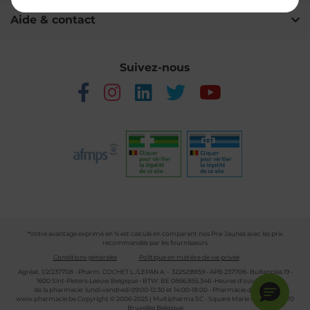
Aide & contact
Suivez-nous
*Votre avantage exprimé en % est calculé en comparant nos Prix Jaunes avec les prix
recommandés par les fournisseurs
Conditions générales
Politique en matière de vie privée
Agréat. 1/2/237708 - Pharm. COCHET L./LEPAN A. - 3225299159 - APB 237708- Buitenplas 19 -
1600 Sint-Pieters-Leeuw Belgique - BTW: BE 0866.855.346 -Heures d'ouverture
de la pharmacie: lundi-vendredi 09:00-12:30 et 14:00-18:00 - Pharmacie de garde :
www.pharmacie.be
Copyright © 2006-2025 | Multipharma SC - Square Marie Curie 30 - 1070
Bruxelles Belgique