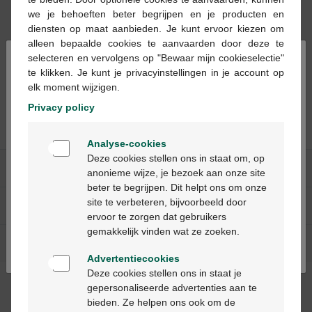
we je behoeften beter begrijpen en je producten en
diensten op maat aanbieden. Je kunt ervoor kiezen om
alleen bepaalde cookies te aanvaarden door deze te
×
selecteren en vervolgens op "Bewaar mijn cookieselectie"
te klikken. Je kunt je privacyinstellingen in je account op
Coruno comp retard
Coruno comp retard
elk moment wijzigen.
28 x 16mg
42 x 16mg
Privacy policy
Welkom
Analyse-cookies
Bienvenue
Deze cookies stellen ons in staat om, op
Nos services
anonieme wijze, je bezoek aan onze site
beter te begrijpen. Dit helpt ons om onze
Ga verder in het nederlands
site te verbeteren, bijvoorbeeld door
A propos de Multipharma
ervoor te zorgen dat gebruikers
Continuez en français
gemakkelijk vinden wat ze zoeken.
Aide & contact
Advertentiecookies
Deze cookies stellen ons in staat je
gepersonaliseerde advertenties aan te
Méthodes de paiement
bieden. Ze helpen ons ook om de