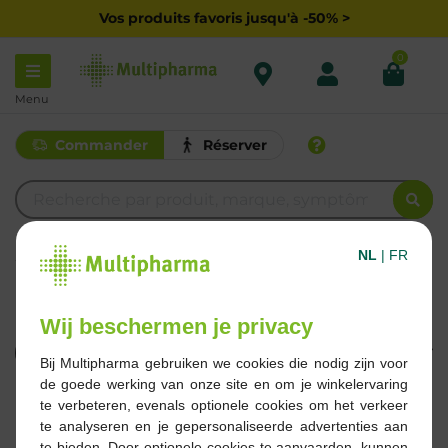
Vos produits favoris jusqu'à -50% >
0
Menu
Commander
Réserver
NL
|
FR
C
CORUNO
Wij beschermen je privacy
Filtrer
Bij Multipharma gebruiken we cookies die nodig zijn voor
de goede werking van onze site en om je winkelervaring
2 Résultats
te verbeteren, evenals optionele cookies om het verkeer
te analyseren en je gepersonaliseerde advertenties aan
te bieden. Door optionele cookies te aanvaarden, kunnen