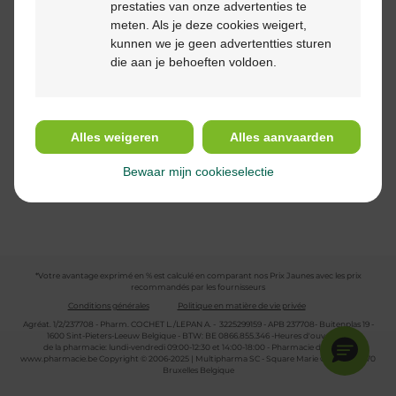
prestaties van onze advertenties te
meten. Als je deze cookies weigert,
kunnen we je geen advertentties sturen
Suivez-nous
die aan je behoeften voldoen.
Alles weigeren
Alles aanvaarden
Bewaar mijn cookieselectie
*Votre avantage exprimé en % est calculé en comparant nos Prix Jaunes avec les prix
recommandés par les fournisseurs
Conditions générales
Politique en matière de vie privée
Agréat. 1/2/237708 - Pharm. COCHET L./LEPAN A. - 3225299159 - APB 237708- Buitenplas 19 -
1600 Sint-Pieters-Leeuw Belgique - BTW: BE 0866.855.346 -Heures d'ouverture
de la pharmacie: lundi-vendredi 09:00-12:30 et 14:00-18:00 - Pharmacie de garde :
www.pharmacie.be
Copyright © 2006-2025 | Multipharma SC - Square Marie Curie 30 - 1070
Bruxelles Belgique