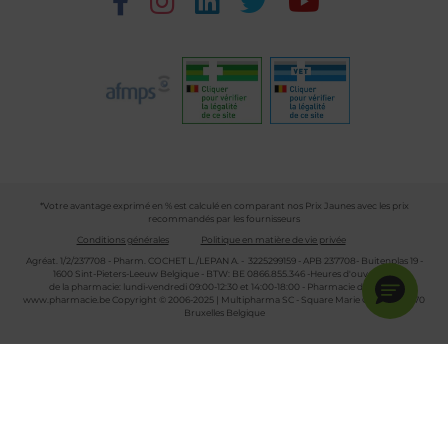
*Votre avantage exprimé en % est calculé en comparant nos Prix Jaunes avec les prix
recommandés par les fournisseurs
Conditions générales
Politique en matière de vie privée
Agréat. 1/2/237708 - Pharm. COCHET L./LEPAN A. - 3225299159 - APB 237708- Buitenplas 19 -
1600 Sint-Pieters-Leeuw Belgique - BTW: BE 0866.855.346 -Heures d'ouverture
de la pharmacie: lundi-vendredi 09:00-12:30 et 14:00-18:00 - Pharmacie de garde :
www.pharmacie.be
Copyright © 2006-2025 | Multipharma SC - Square Marie Curie 30 - 1070
Bruxelles Belgique