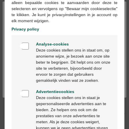
alleen bepaalde cookies te aanvaarden door deze te
×
selecteren en vervolgens op "Bewaar mijn cookieselectie"
te klikken. Je kunt je privacyinstellingen in je account op
Ajouter au panier
-
+
elk moment wijzigen.
Quantité max. = 12
Privacy policy
Les jours ouvrables commandé avant 12h, livré
Welkom
le jour ouvrable suivant
Analyse-cookies
Bienvenue
Deze cookies stellen ons in staat om, op
anonieme wijze, je bezoek aan onze site
Livraison
gratuite
dans votre pharmacie Multipharma
beter te begrijpen. Dit helpt ons om onze
Ga verder in het nederlands
Livraison à domicile
gratuite
à partir de 55 €
site te verbeteren, bijvoorbeeld door
Paiement
sécurisé
ervoor te zorgen dat gebruikers
Continuez en français
Service clientèle
par chat ou
formulaire de contact
gemakkelijk vinden wat ze zoeken.
Advertentiecookies
Deze cookies stellen ons in staat je
Description du produit
gepersonaliseerde advertenties aan te
bieden. Ze helpen ons ook om de
Description
prestaties van onze advertenties te
meten. Als je deze cookies weigert,
kunnen we je geen advertentties sturen