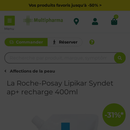
Vos produits favoris jusqu'à -50% >
0
Menu
Commander
Réserver
Affections de la peau
La Roche-Posay Lipikar Syndet
ap+ recharge 400ml
-31%*