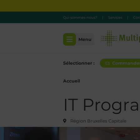
Qui sommes-nous?
|
Services
|
Con
Menu
Sélectionner :
Commande
Accueil
IT Prog
Région Bruxelles Capitale