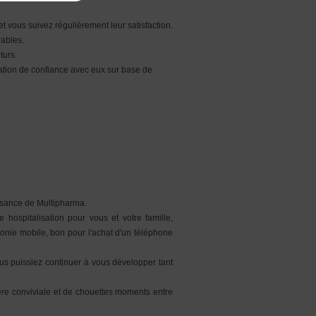
t vous suivez régulièrement leur satisfaction.
rables.
turs.
elation de confiance avec eux sur base de
issance de Multipharma.
ospitalisation pour vous et votre famille,
onie mobile, bon pour l'achat d'un téléphone
vous puissiez continuer à vous développer tant
re conviviale et de chouettes moments entre