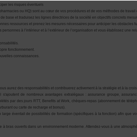
iciper les risques éventuels
es pharmacies ou HQ) sont au cœur de vos procédures et de vos méthodes de travail e
de base et traduisez les lignes directrices de la société en objectifs concrets mesu
 bonnes ressources et prenez les mesures nécessaires pour anticiper les obstacles fu
 personnes à l’intérieur et à l’extérieur de l’organisation et vous établissez une r
onsabilités.
ropre fonctionnement.
uvelles connaissances.
ous aurez des responsabilités et contribuerez activement à la stratégie et à la cro
 s'ajoutent de nombreux avantages extralégaux : assurance groupe, assurance h
létés par des jours RTT, Benefits at Work, chèques-repas (abonnement de téléph
arburant ou carte de recharge et bonus).
 large éventail de possibilités de formation (spécifiques à la fonction) afin que 
le à bras ouverts dans un environnement moderne. Attendez-vous à une atmosphè