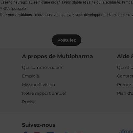
us rend heureux, au sein d'une organisation stable et saine où la solidarité, l'empath
? C'est possible !
aliser vos ambitions
: chez nous, vous pouvez vous développer horizontalement, v
Postulez
A propos de Multipharma
Aide 
Qui sommes-nous?
Questio
Emplois
Contac
Mission & vision
Prenez 
Notre rapport annuel
Plan d'
Presse
Suivez-nous