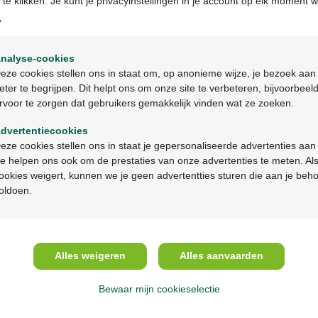
 te klikken. Je kunt je privacyinstellingen in je account op elk moment w
, vous établissez les plans de communication du changement et coordonnez les dif
y
t …)
Welkom
nalyse-cookies
Bienvenue
G
eze cookies stellen ons in staat om, op anonieme wijze, je bezoek aan
eter te begrijpen. Dit helpt ons om onze site te verbeteren, bijvoorbeel
 IT ou en conduite du changement, vous partagez les idées et l'expertise avec les co
rvoor te zorgen dat gebruikers gemakkelijk vinden wat ze zoeken.
Ga verder in het nederlands
élioration de la gestion de la transformation au sein de l'organisation
dvertentiecookies
Continuez en français
eze cookies stellen ons in staat je gepersonaliseerde advertenties aan
e helpen ons ook om de prestaties van onze advertenties te meten. Als
ookies weigert, kunnen we je geen advertentties sturen die aan je beh
oldoen.
 base est notre siège social.
e chef de projet IT / programme IT. Vous avez une formation en IT - de préférence 
nous sommes présents partout en Belgique, et les projets sont d'ordre national.
Alles weigeren
Alles aanvaarden
avez adapter votre communication à votre public
lenger
Bewaar mijn cookieselectie