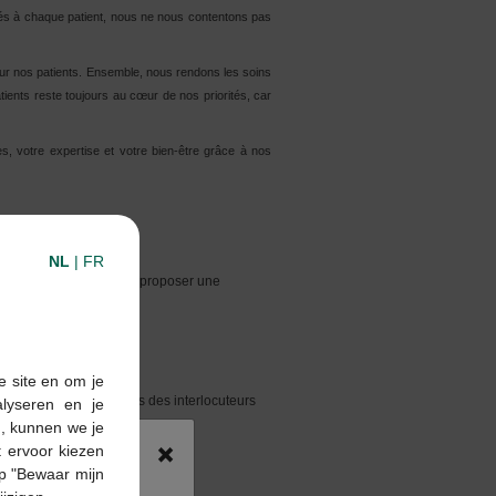
tés à chaque patient, nous ne nous contentons pas
our nos patients. Ensemble, nous rendons les soins
ients reste toujours au cœur de nos priorités, car
, votre expertise et votre bien-être grâce à nos
NL
|
FR
, milestones...) afin de proposer une
e site en om je
du projet et les attentes des interlocuteurs
alyseren en je
n, kunnen we je
×
 ervoor kiezen
p "Bewaar mijn