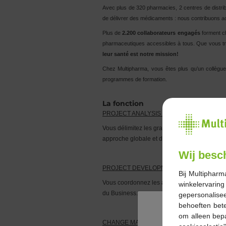
Avec plus de 320 pharmacies, 2 centres de distri
de délivrer des médicaments : nous contribuons act
Plus de
2.200 collaborateurs
engagés
forment c
pharmaceutiques accessibles à tous. Que vous trav
leur santé est notre mission!
Chez Multipharma, vous êtes plus qu’un collègue
programmes de formation.
La fonction
PROJECT ANALYSIS ET DESIGN
Vous délimitez les grands contours des proje
approche globale et d'en obtenir la validation
Wij besc
PROJECT DEVELOPMENT & IMPLEMENTA
Bij Multipharm
Vous coordonnez les activités des équipes déd
winkelervarin
du Business.
gepersonalisee
behoeften bet
om alleen bep
CHANGE MANAGEMENT & COMMUNICATI