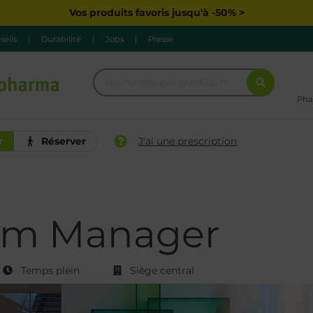
Vos produits favoris jusqu'à -50% >
seils
|
Durabilité
|
Jobs
|
Presse
Pha
r
Réserver
J'ai une prescription
ram Manager
Temps plein
Siège central