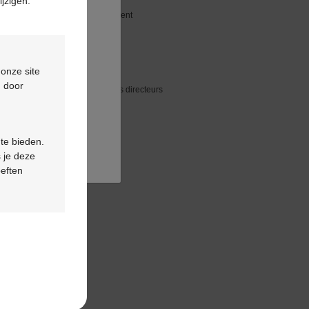
ijzigen.
férentes activités qui en découlent
 onze site
d door
llaborateurs, les managers et les directeurs
 te bieden.
 je deze
oeften
en Infrastructure.