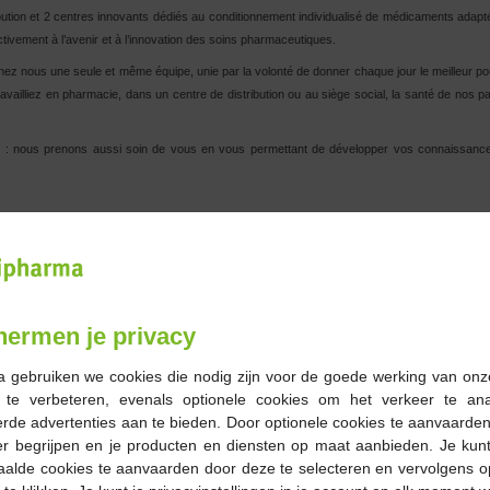
bution et 2 centres innovants dédiés au conditionnement individualisé de médicaments adap
ivement à l’avenir et à l’innovation des soins pharmaceutiques.
hez nous une seule et même équipe, unie par la volonté de donner chaque jour le meilleur p
ailliez en pharmacie, dans un centre de distribution ou au siège social, la santé de nos pat
 : nous prenons aussi soin de vous en vous permettant de développer vos connaissances
ts dans un Business Case (scoping, budget estimation, high level resource planning
.
hermen je privacy
TION
a gebruiken we cookies die nodig zijn voor de goede werking van onz
iées aux projets, afin d'assurer un alignement optimal avec les délais et le budget 
g te verbeteren, evenals optionele cookies om het verkeer te an
rde advertenties aan te bieden. Door optionele cookies te aanvaarde
er begrijpen en je producten en diensten op maat aanbieden. Je kunt
aalde cookies te aanvaarden door deze te selecteren en vervolgens o
ON