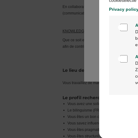
cookieselectie"
En collaboration avec les équipes « Change »
Privacy polic
(communication, formation, accompagnemen
A
KNOWLEDGE AND EXPERIENCE SHARIN
D
b
Que ce soit en gestion de projet IT / program
e
afin de contribuer au développement et à l'am
A
D
Z
Le lieu de travail
c
v
Vous travaillez de manière hybride mais votre
Le profil recherché
Vous avez une solide expérience en tant qu
Le bilinguisme (FR/NL) est nécessaire car 
Vous êtes un bon communicateur et vous s
Vous savez influencer, convaincre et chal
Vous êtes pragmatique
Vous êtes structuré et organisé