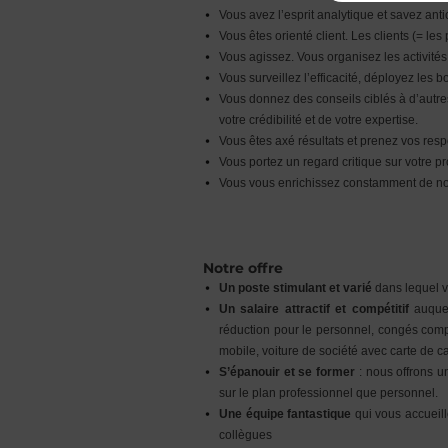
Vous avez l’esprit analytique et savez ant
Vous êtes orienté client. Les clients (= l
Vous agissez. Vous organisez les activités 
Vous surveillez l’efficacité, déployez les
Vous donnez des conseils ciblés à d’autres
votre crédibilité et de votre expertise.
Vous êtes axé résultats et prenez vos resp
Vous portez un regard critique sur votre p
Vous vous enrichissez constamment de no
Notre offre
Un poste stimulant et varié
dans lequel v
Un salaire attractif et compétitif
auquel
réduction pour le personnel, congés comp
mobile, voiture de société avec carte de c
S’épanouir et se former
: nous offrons un
sur le plan professionnel que personnel.
Une équipe fantastique
qui vous accueil
collègues