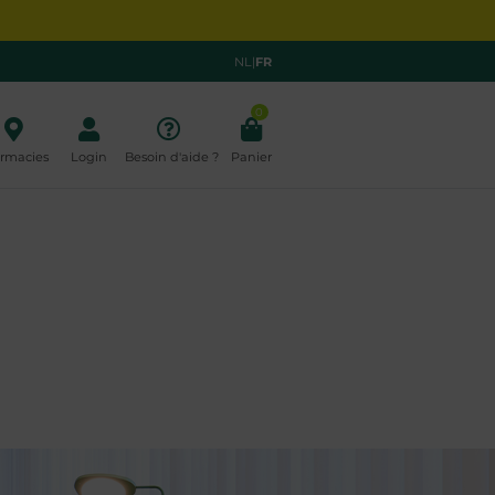
NL
|
FR
0
rmacies
Login
Besoin d'aide ?
Panier