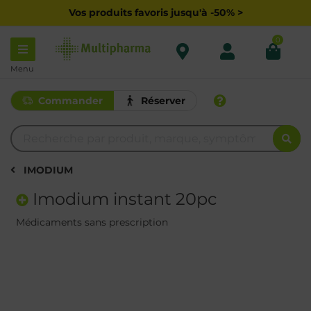
Vos produits favoris jusqu'à -50% >
0
Menu
Commander
Réserver
IMODIUM
Imodium instant 20pc
Médicaments sans prescription