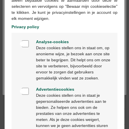
alleen bepaalde cookies te aanvaarden door deze te
×
selecteren en vervolgens op "Bewaar mijn cookieselectie"
Les jours ouvrables commandé avant 12h, livré
te klikken. Je kunt je privacyinstellingen in je account op
le jour ouvrable suivant
elk moment wijzigen.
Privacy policy
Livraison
gratuite
dans votre pharmacie Multipharma
Welkom
Livraison à domicile
gratuite
à partir de 55 €
Analyse-cookies
Bienvenue
Paiement
sécurisé
Deze cookies stellen ons in staat om, op
Service clientèle
par chat ou
formulaire de contact
anonieme wijze, je bezoek aan onze site
beter te begrijpen. Dit helpt ons om onze
Ga verder in het nederlands
site te verbeteren, bijvoorbeeld door
ervoor te zorgen dat gebruikers
Description du produit
Continuez en français
gemakkelijk vinden wat ze zoeken.
Ce médicament n'est pas indiqué chez les enfants de moins
Advertentiecookies
de 6 ans.
Deze cookies stellen ons in staat je
gepersonaliseerde advertenties aan te
bieden. Ze helpen ons ook om de
Description
prestaties van onze advertenties te
meten. Als je deze cookies weigert,
Propriétés
kunnen we je geen advertentties sturen