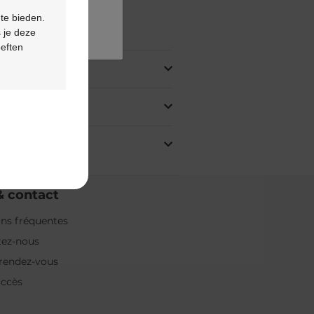
 te bieden.
oduit
 je deze
oeften
& contact
ns fréquentes
tez-nous
rendez-vous
accès