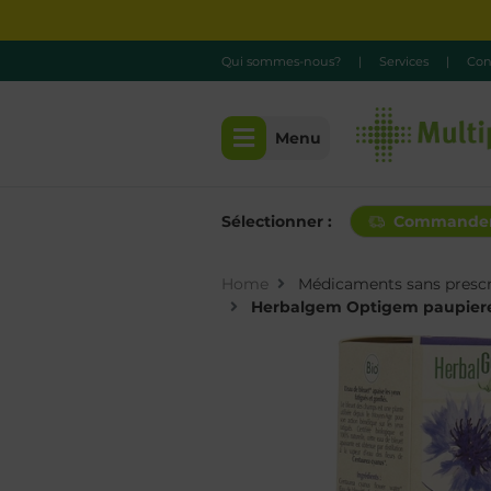
Qui sommes-nous?
|
Services
|
Con
Menu
Sélectionner :
Commande
Home
Médicaments sans prescr
Herbalgem Optigem paupiere