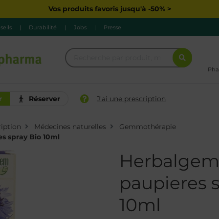
Vos produits favoris jusqu'à -50% >
seils
|
Durabilité
|
Jobs
|
Presse
Pha
r
Réserver
J'ai une prescription
iption
Médecines naturelles
Gemmothérapie
s spray Bio 10ml
Herbalgem
paupieres 
10ml