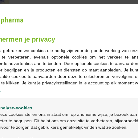
16,15 €
Commander
hermen je privacy
En stock en ligne
a gebruiken we cookies die nodig zijn voor de goede werking van onz
g te verbeteren, evenals optionele cookies om het verkeer te an
-
+
rde advertenties aan te bieden. Door optionele cookies te aanvaarde
er begrijpen en je producten en diensten op maat aanbieden. Je kunt
Quantité max. = 8
aalde cookies te aanvaarden door deze te selecteren en vervolgens o
 te klikken. Je kunt je privacyinstellingen in je account op elk moment w
Les jours ouvrables co
ouvrable suivant
y
Welkom
nalyse-cookies
Livraison
gratuite
dans vot
Bienvenue
eze cookies stellen ons in staat om, op anonieme wijze, je bezoek aan
Livraison à domicile
gratui
eter te begrijpen. Dit helpt ons om onze site te verbeteren, bijvoorbeel
Paiement
sécurisé
rvoor te zorgen dat gebruikers gemakkelijk vinden wat ze zoeken.
Ga verder in het nederlands
Service clientèle
par chat 