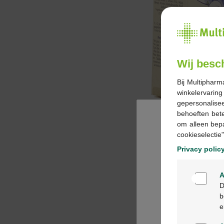
Wij besc
Bij Multipharm
winkelervarin
gepersonalisee
behoeften bet
om alleen bep
cookieselectie"
Privacy polic
A
D
b
e