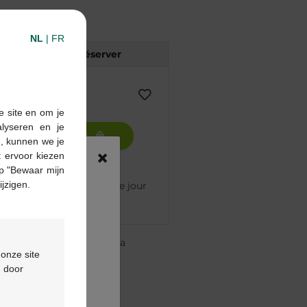
NL
|
FR
Réserver
e site en om je
alyseren en je
Ajouter au panier
n, kunnen we je
×
 ervoor kiezen
p "Bewaar mijn
ijzigen.
mmandé avant 12h, livré le jour
re pharmacie Multipharma
 onze site
te
à partir de 55 €
d door
ou
formulaire de contact