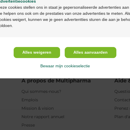
dvertentiecookies
Continuez en français
eze cookies stellen ons in staat je gepersonaliseerde advertenties aan
Description du pr
e helpen ons ook om de prestaties van onze advertenties te meten. Als
ookies weigert, kunnen we je geen advertentties sturen die aan je beh
oldoen.
Description
Usage
Alles weigeren
Alles aanvaarden
Ingrédients
Bewaar mijn cookieselectie
A propos de Multipharma
Aide 
Qui sommes-nous?
Questio
Emplois
Contac
Mission & vision
Prenez 
Notre rapport annuel
Plan d'
Presse