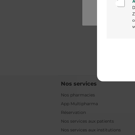
A
D
Z
c
v
Nos services
Nos pharmacies
App Multipharma
Réservation
Nos services aux patients
Nos services aux institutions