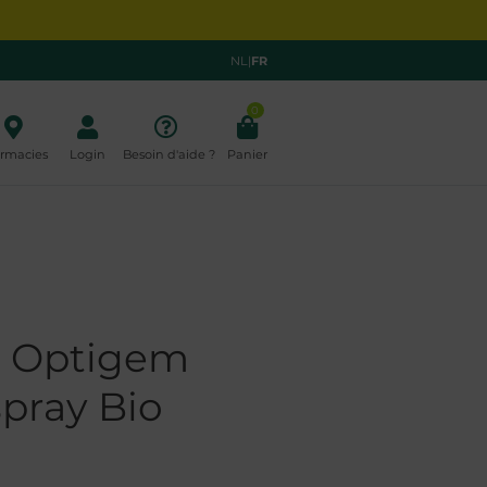
NL
|
FR
0
rmacies
Login
Besoin d'aide ?
Panier
 Optigem
spray Bio