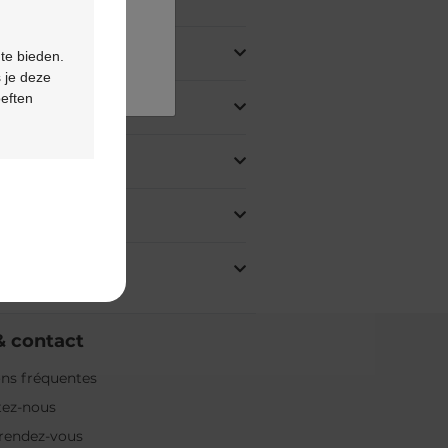
oduit
 te bieden.
 je deze
oeften
& contact
ns fréquentes
tez-nous
rendez-vous