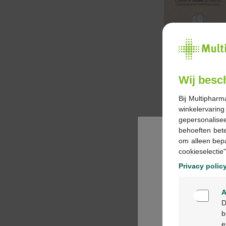
Wij besc
Bij Multipharm
winkelervarin
gepersonalisee
behoeften bet
om alleen bep
cookieselectie"
Privacy polic
A
D
b
e