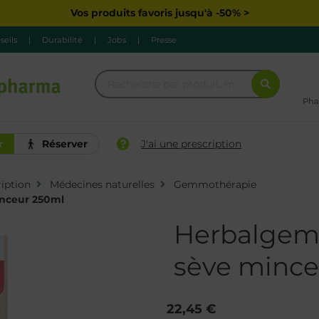
Vos produits favoris jusqu'à -50% >
seils
|
Durabilité
|
Jobs
|
Presse
Pha
r
Réserver
J'ai une prescription
iption
Médecines naturelles
Gemmothérapie
inceur 250ml
Herbalgem 
sève minc
22,45 €