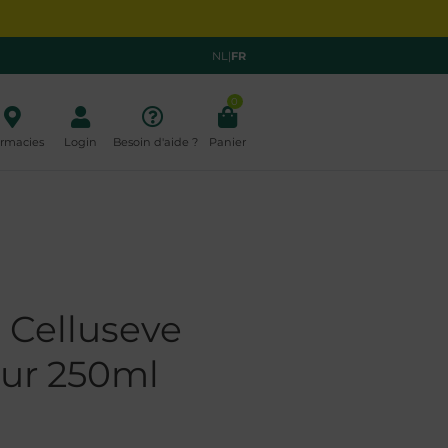
NL
|
FR
0
rmacies
Login
Besoin d'aide ?
Panier
Celluseve
eur 250ml