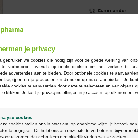
Commander
En stock en ligne
hermen je privacy
-
+
Quantité max. = 3
a gebruiken we cookies die nodig zijn voor de goede werking van onz
g te verbeteren, evenals optionele cookies om het verkeer te an
Les jours ouvrables co
rde advertenties aan te bieden. Door optionele cookies te aanvaarde
ouvrable suivant
er begrijpen en je producten en diensten op maat aanbieden. Je kunt
aalde cookies te aanvaarden door deze te selecteren en vervolgens o
 te klikken. Je kunt je privacyinstellingen in je account op elk moment w
Livraison
gratuite
dans vot
y
Livraison à domicile
gratui
Paiement
sécurisé
Welkom
Service clientèle
par chat 
nalyse-cookies
Bienvenue
eze cookies stellen ons in staat om, op anonieme wijze, je bezoek aan
eter te begrijpen. Dit helpt ons om onze site te verbeteren, bijvoorbeel
rvoor te zorgen dat gebruikers gemakkelijk vinden wat ze zoeken.
Ga verder in het nederlands