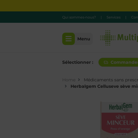
Qui sommes-nous?
|
Services
|
Con
Menu
Sélectionner :
Commande
Home
Médicaments sans prescr
Herbalgem Celluseve sève m