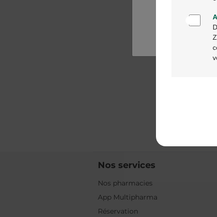
A
D
Z
c
v
Nos services
Nos pharmacies
App Multipharma
Réservation