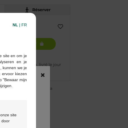
Réserver
NL
|
FR
Ajouter au panier
e site en om je
alyseren en je
mmandé avant 12h, livré le jour
n, kunnen we je
×
 ervoor kiezen
p "Bewaar mijn
ijzigen.
re pharmacie Multipharma
te
à partir de 55 €
ou
formulaire de contact
 onze site
d door