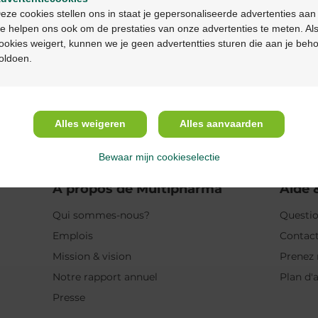
Continuez en français
eze cookies stellen ons in staat je gepersonaliseerde advertenties aan
Description
e helpen ons ook om de prestaties van onze advertenties te meten. Als
ookies weigert, kunnen we je geen advertentties sturen die aan je beh
oldoen.
Propriétés
Indications
Alles weigeren
Alles aanvaarden
Usage
Bewaar mijn cookieselectie
A propos de Multipharma
Aide 
Qui sommes-nous?
Questio
Emplois
Contac
Mission & vision
Prenez 
Notre rapport annuel
Plan d'
Presse