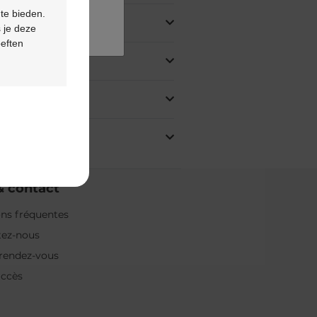
 te bieden.
 je deze
oeften
& contact
ns fréquentes
tez-nous
rendez-vous
accès