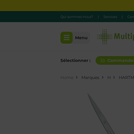
Qui sommes-nous?
|
Services
|
Con
Menu
Sélectionner :
Commande
Home
Marques
H
HART