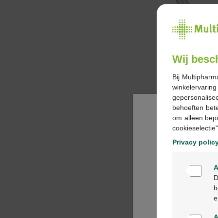
Wij besc
Bij Multipharm
winkelervarin
gepersonalisee
behoeften bet
om alleen bep
cookieselectie"
Privacy polic
A
D
b
e
A