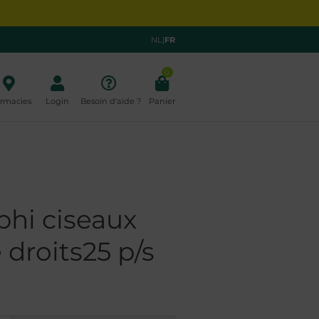
NL
|
FR
0
rmacies
Login
Besoin d'aide ?
Panier
hi ciseaux
 droits25 p/s