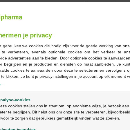
Commander
En stock en ligne
hermen je privacy
-
+
a gebruiken we cookies die nodig zijn voor de goede werking van onz
Quantité max. = 12
g te verbeteren, evenals optionele cookies om het verkeer te an
rde advertenties aan te bieden. Door optionele cookies te aanvaarde
Les jours ouvrables co
er begrijpen en je producten en diensten op maat aanbieden. Je kunt
ouvrable suivant
aalde cookies te aanvaarden door deze te selecteren en vervolgens o
 te klikken. Je kunt je privacyinstellingen in je account op elk moment w
Livraison
gratuite
dans vot
y
Livraison à domicile
gratui
Welkom
Paiement
sécurisé
nalyse-cookies
Service clientèle
par chat 
Bienvenue
eze cookies stellen ons in staat om, op anonieme wijze, je bezoek aan
eter te begrijpen. Dit helpt ons om onze site te verbeteren, bijvoorbeel
rvoor te zorgen dat gebruikers gemakkelijk vinden wat ze zoeken.
Ga verder in het nederlands
Description du pr
dvertentiecookies