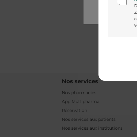
D
Z
c
v
Nos services
Nos pharmacies
App Multipharma
Réservation
Nos services aux patients
Nos services aux institutions