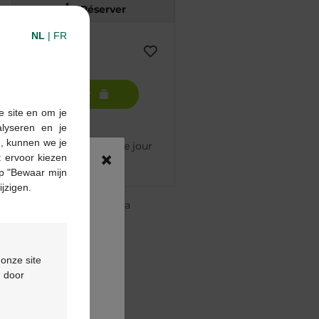
Réserver
NL
|
FR
Ajouter au panier
e site en om je
alyseren en je
n, kunnen we je
mmandé avant 12h, livré le jour
×
 ervoor kiezen
p "Bewaar mijn
ijzigen.
re pharmacie Multipharma
te
à partir de 55 €
ou
formulaire de contact
 onze site
d door
oduit