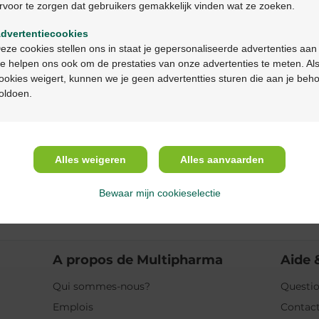
rvoor te zorgen dat gebruikers gemakkelijk vinden wat ze zoeken.
Ga verder in het nederlands
Description du pr
dvertentiecookies
Continuez en français
eze cookies stellen ons in staat je gepersonaliseerde advertenties aan
Description
e helpen ons ook om de prestaties van onze advertenties te meten. Als
ookies weigert, kunnen we je geen advertentties sturen die aan je beh
Propriétés
oldoen.
Indications
Alles weigeren
Alles aanvaarden
Usage
Bewaar mijn cookieselectie
Ingrédients
A propos de Multipharma
Aide 
Qui sommes-nous?
Questio
Emplois
Contac