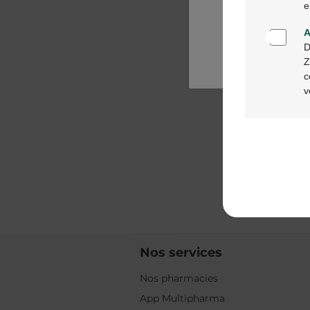
e
A
D
Z
c
v
Nos services
Nos pharmacies
App Multipharma