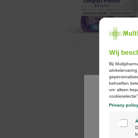
Wij besc
Bij Multipharm
winkelervarin
gepersonalisee
behoeften bet
om alleen bep
cookieselectie"
Privacy polic
A
D
b