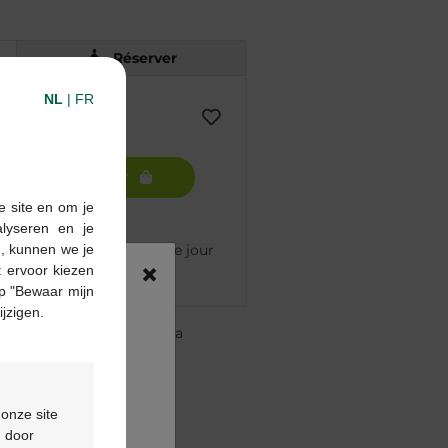
Réserver
NL
|
FR
Ajouter au panier
e site en om je
alyseren en je
n, kunnen we je
mmandé avant 12h, livré le jour
×
 ervoor kiezen
p "Bewaar mijn
ijzigen.
re pharmacie Multipharma
te
à partir de 55 €
ou
formulaire de contact
 onze site
d door