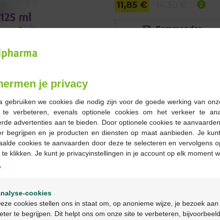
11,85 €
14,30 €
Commander
En stock en ligne
hermen je privacy
-
+
a gebruiken we cookies die nodig zijn voor de goede werking van onz
Quantité max. = 12
g te verbeteren, evenals optionele cookies om het verkeer te an
rde advertenties aan te bieden. Door optionele cookies te aanvaarde
Les jours ouvrables co
er begrijpen en je producten en diensten op maat aanbieden. Je kunt
ouvrable suivant
aalde cookies te aanvaarden door deze te selecteren en vervolgens o
 te klikken. Je kunt je privacyinstellingen in je account op elk moment w
Livraison
gratuite
dans vot
y
Livraison à domicile
gratui
Welkom
Paiement
sécurisé
nalyse-cookies
Service clientèle
par chat 
Bienvenue
eze cookies stellen ons in staat om, op anonieme wijze, je bezoek aan
eter te begrijpen. Dit helpt ons om onze site te verbeteren, bijvoorbeel