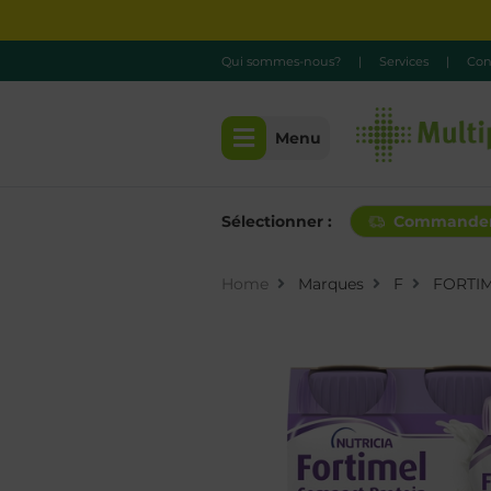
Qui sommes-nous?
|
Services
|
Con
Menu
Sélectionner :
Commande
Home
Marques
F
FORTI