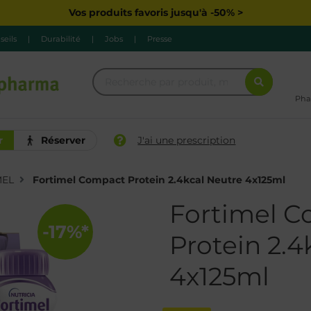
Vos produits favoris jusqu'à -50% >
seils
|
Durabilité
|
Jobs
|
Presse
Pha
r
Réserver
J'ai une prescription
MEL
Fortimel Compact Protein 2.4kcal Neutre 4x125ml
Fortimel 
-17%*
Protein 2.4
4x125ml