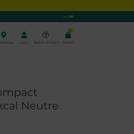
NL
|
FR
0
rmacies
Login
Besoin d'aide ?
Panier
Compact
kcal Neutre