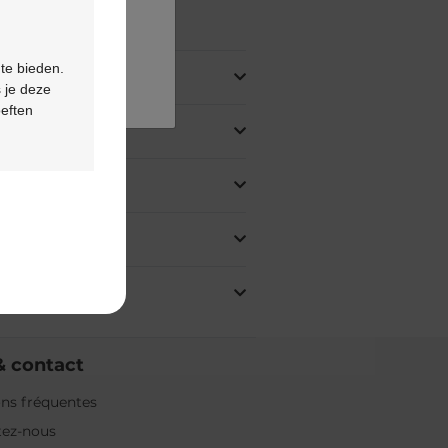
oduit
 te bieden.
 je deze
oeften
& contact
ns fréquentes
tez-nous