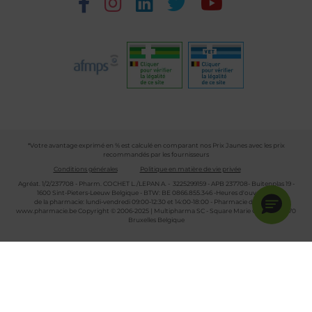
*Votre avantage exprimé en % est calculé en comparant nos Prix Jaunes avec les prix
recommandés par les fournisseurs
Conditions générales
Politique en matière de vie privée
Agréat. 1/2/237708 - Pharm. COCHET L./LEPAN A. - 3225299159 - APB 237708- Buitenplas 19 -
1600 Sint-Pieters-Leeuw Belgique - BTW: BE 0866.855.346 -Heures d'ouverture
de la pharmacie: lundi-vendredi 09:00-12:30 et 14:00-18:00 - Pharmacie de garde :
www.pharmacie.be
Copyright © 2006-2025 | Multipharma SC - Square Marie Curie 30 - 1070
Bruxelles Belgique