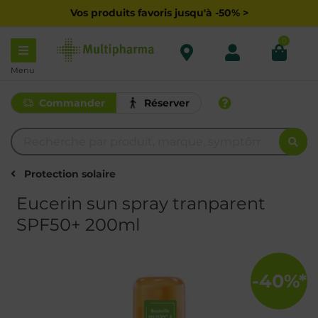
Vos produits favoris jusqu'à -50% >
0
Menu
Commander
Réserver
Protection solaire
Eucerin sun spray tranparent
SPF50+ 200ml
-40%*