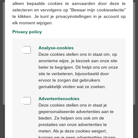
alleen bepaalde cookies te aanvaarden door deze te
×
selecteren en vervolgens op "Bewaar mijn cookieselectie"
Les jours ouvrables commandé avant 12h, livré
te klikken. Je kunt je privacyinstellingen in je account op
le jour ouvrable suivant
elk moment wijzigen.
Privacy policy
Livraison
gratuite
dans votre pharmacie Multipharma
Welkom
Livraison à domicile
gratuite
à partir de 55 €
Analyse-cookies
Bienvenue
Paiement
sécurisé
Deze cookies stellen ons in staat om, op
Service clientèle
par chat ou
formulaire de contact
anonieme wijze, je bezoek aan onze site
beter te begrijpen. Dit helpt ons om onze
Ga verder in het nederlands
site te verbeteren, bijvoorbeeld door
ervoor te zorgen dat gebruikers
Description du produit
Continuez en français
gemakkelijk vinden wat ze zoeken.
Description
Advertentiecookies
Deze cookies stellen ons in staat je
gepersonaliseerde advertenties aan te
Propriétés
bieden. Ze helpen ons ook om de
prestaties van onze advertenties te
Indications
meten. Als je deze cookies weigert,
kunnen we je geen advertentties sturen