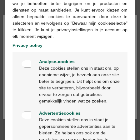
we je behoeften beter begrijpen en je producten en
diensten op maat aanbieden. Je kunt ervoor kiezen om
Recevez votre trousse et ses 2 mini-produits
alleen bepaalde cookies te aanvaarden door deze te
offerts à l'achat de 2 produits solaires adulte
×
selecteren en vervolgens op "Bewaar mijn cookieselectie"
jusqu'à épuisement des stocks!
te klikken. Je kunt je privacyinstellingen in je account op
elk moment wijzigen.
Ajouter au panier
Privacy policy
-
+
Welkom
Quantité max. = 12
Analyse-cookies
Bienvenue
Les jours ouvrables commandé avant 12h, livré
Deze cookies stellen ons in staat om, op
le jour ouvrable suivant
anonieme wijze, je bezoek aan onze site
beter te begrijpen. Dit helpt ons om onze
Ga verder in het nederlands
site te verbeteren, bijvoorbeeld door
Livraison
gratuite
dans votre pharmacie Multipharma
ervoor te zorgen dat gebruikers
Continuez en français
Livraison à domicile
gratuite
à partir de 55 €
gemakkelijk vinden wat ze zoeken.
Paiement
sécurisé
Advertentiecookies
Service clientèle
par chat ou
formulaire de contact
Deze cookies stellen ons in staat je
gepersonaliseerde advertenties aan te
bieden. Ze helpen ons ook om de
Description du produit
prestaties van onze advertenties te