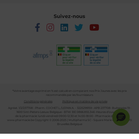
Suivez-nous
*Votre avantage exprimé en % est calculé en comparant nos Prix Jaunes avec les prix
recommandés par les fournisseurs
Conditions générales
Politique en matière de vie privée
Agréat. 1/2/237708 - Pharm. COCHET L./LEPAN A. - 3225299159 - APB 237708- Buitenplas 19 -
1600 Sint-Pieters-Leeuw Belgique - BTW: BE 0866.855.346 -Heures d'ouverture
de la pharmacie: lundi-vendredi 09:00-12:30 et 14:00-18:00 - Pharmacie de garde :
www.pharmacie.be
Copyright © 2006-2025 | Multipharma SC - Square Marie Curie 30 - 1070
Bruxelles Belgique