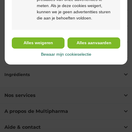
meten. Als je deze cookies weigert,
Description
kunnen we je geen advertentties sturen
die aan je behoeften voldoen.
Propriétés
Indications
Alles weigeren
Alles aanvaarden
Bewaar mijn cookieselectie
Usage
Ingrédients
Nos services
A propos de Multipharma
Aide & contact