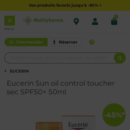
Vos produits favoris jusqu'à -50% >
0
Menu
Commander
Réserver
EUCERIN
Eucerin Sun oil control toucher
sec SPF50+ 50ml
-45%*