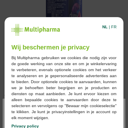
NL
|
FR
Wij beschermen je privacy
Bij Multipharma gebruiken we cookies die nodig zijn voor
de goede werking van onze site en om je winkelervaring
te verbeteren, evenals optionele cookies om het verkeer
te analyseren en je gepersonaliseerde advertenties aan
te bieden. Door optionele cookies te aanvaarden, kunnen
we je behoeften beter begrijpen en je producten en
diensten op maat aanbieden. Je kunt ervoor kiezen om
16,99 €
alleen bepaalde cookies te aanvaarden door deze te
×
selecteren en vervolgens op "Bewaar mijn cookieselectie"
Réserver
Commander
te klikken. Je kunt je privacyinstellingen in je account op
elk moment wijzigen.
Privacy policy
En stock en ligne