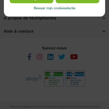
Nos services
Bewaar mijn cookieselectie
A propos de Multipharma
Aide & contact
Suivez-nous
*Votre avantage exprimé en % est calculé en comparant nos Prix Jaunes avec les prix