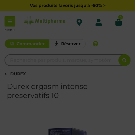
Vos produits favoris jusqu'à -50% >
0
Menu
Commander
Réserver
DUREX
Durex orgasm intense
preservatifs 10