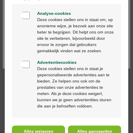
Welkom
Analyse-cookies
Bienvenue
Ajouter au panier
-
+
Deze cookies stellen ons in staat om, op
anonieme wijze, je bezoek aan onze site
Quantité max. = 12
beter te begrijpen. Dit helpt ons om onze
Ga verder in het nederlands
site te verbeteren, bijvoorbeeld door
Les jours ouvrables commandé avant 12h, livré
ervoor te zorgen dat gebruikers
dans les 2 jours ouvrables suivant
Continuez en français
gemakkelijk vinden wat ze zoeken.
Advertentiecookies
Livraison
gratuite
dans votre pharmacie Multipharma
Deze cookies stellen ons in staat je
Livraison à domicile
gratuite
à partir de 55 €
gepersonaliseerde advertenties aan te
Paiement
sécurisé
bieden. Ze helpen ons ook om de
Service clientèle
par chat ou
formulaire de contact
prestaties van onze advertenties te
meten. Als je deze cookies weigert,
kunnen we je geen advertentties sturen
Description du produit
die aan je behoeften voldoen.
Description
Alles weigeren
Alles aanvaarden