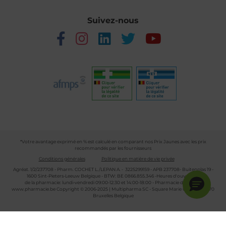
Suivez-nous
*Votre avantage exprimé en % est calculé en comparant nos Prix Jaunes avec les prix
recommandés par les fournisseurs
Conditions générales
Politique en matière de vie privée
Agréat. 1/2/237708 - Pharm. COCHET L./LEPAN A. - 3225299159 - APB 237708- Buitenplas 19 -
1600 Sint-Pieters-Leeuw Belgique - BTW: BE 0866.855.346 -Heures d'ouverture
de la pharmacie: lundi-vendredi 09:00-12:30 et 14:00-18:00 - Pharmacie de garde :
www.pharmacie.be
Copyright © 2006-2025 | Multipharma SC - Square Marie Curie 30 - 1070
Bruxelles Belgique