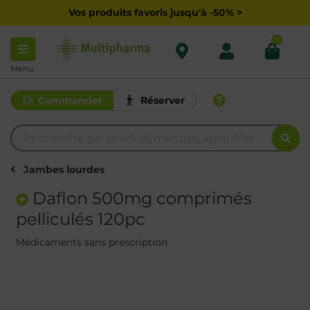
Vos produits favoris jusqu'à -50% >
0
Menu
Commander
Réserver
Jambes lourdes
Daflon 500mg comprimés
pelliculés 120pc
Médicaments sans prescription