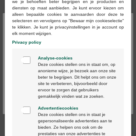
we je behoeften beter begrijpen en je producten en
En stock en ligne
diensten op maat aanbieden. Je kunt ervoor kiezen om
alleen bepaalde cookies te aanvaarden door deze te
×
selecteren en vervolgens op "Bewaar mijn cookieselectie"
Ajouter au panier
-
+
te klikken. Je kunt je privacyinstellingen in je account op
elk moment wijzigen.
Quantité max. = 3
Privacy policy
Les jours ouvrables commandé avant 12h, livré
Welkom
le jour ouvrable suivant
Analyse-cookies
Bienvenue
Deze cookies stellen ons in staat om, op
anonieme wijze, je bezoek aan onze site
Livraison
gratuite
dans votre pharmacie Multipharma
beter te begrijpen. Dit helpt ons om onze
Livraison à domicile
gratuite
à partir de 55 €
Ga verder in het nederlands
site te verbeteren, bijvoorbeeld door
Paiement
sécurisé
ervoor te zorgen dat gebruikers
Service clientèle
par chat ou
formulaire de contact
Continuez en français
gemakkelijk vinden wat ze zoeken.
Advertentiecookies
Description du produit
Deze cookies stellen ons in staat je
gepersonaliseerde advertenties aan te
Ce médicament n'est indiqué QUE chez les adultes.
bieden. Ze helpen ons ook om de
prestaties van onze advertenties te