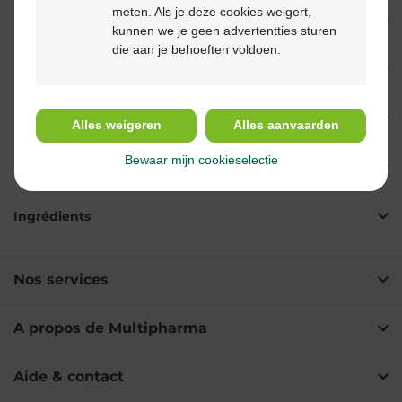
meten. Als je deze cookies weigert,
Description
kunnen we je geen advertentties sturen
die aan je behoeften voldoen.
Propriétés
Indications
Alles weigeren
Alles aanvaarden
Bewaar mijn cookieselectie
Usage
Ingrédients
Nos services
A propos de Multipharma
Aide & contact