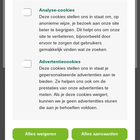
Welkom
Les jours ouvrables commandé avant 12h, livré
Analyse-cookies
dans les 2 jours ouvrables suivant
Bienvenue
Deze cookies stellen ons in staat om, op
anonieme wijze, je bezoek aan onze site
beter te begrijpen. Dit helpt ons om onze
Ga verder in het nederlands
Livraison
gratuite
dans votre pharmacie Multipharma
site te verbeteren, bijvoorbeeld door
Livraison à domicile
gratuite
à partir de 55 €
ervoor te zorgen dat gebruikers
Paiement
sécurisé
Continuez en français
gemakkelijk vinden wat ze zoeken.
Service clientèle
par chat ou
formulaire de contact
Advertentiecookies
Deze cookies stellen ons in staat je
Description du produit
gepersonaliseerde advertenties aan te
bieden. Ze helpen ons ook om de
prestaties van onze advertenties te
Description
meten. Als je deze cookies weigert,
kunnen we je geen advertentties sturen
die aan je behoeften voldoen.
Ceci pourrait
vous intéresser
Alles weigeren
Alles aanvaarden
Nos services