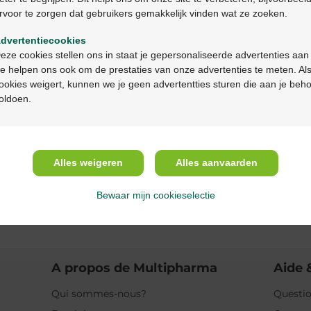
rvoor te zorgen dat gebruikers gemakkelijk vinden wat ze zoeken.
Ga verder in het nederlands
Description du pr
dvertentiecookies
Continuez en français
eze cookies stellen ons in staat je gepersonaliseerde advertenties aan
Description
e helpen ons ook om de prestaties van onze advertenties te meten. Als
ookies weigert, kunnen we je geen advertentties sturen die aan je beh
oldoen.
Propriétés
Indications
Alles weigeren
Alles aanvaarden
Usage
Bewaar mijn cookieselectie
Ingrédients
A propos de Multipharma
Aide 
Qui sommes-nous?
Questio