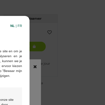
Réserver
NL
|
FR
Ajouter au panier
e site en om je
alyseren en je
n, kunnen we je
mmandé avant 12h, livré le jour
×
 ervoor kiezen
p "Bewaar mijn
ijzigen.
re pharmacie Multipharma
te
à partir de 55 €
ou
formulaire de contact
 onze site
d door