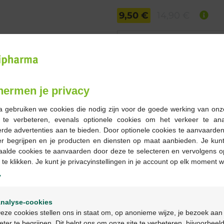
9,50 €
14,90 €
Commander
En stock en ligne
hermen je privacy
-
+
a gebruiken we cookies die nodig zijn voor de goede werking van onz
Quantité max. = 12
g te verbeteren, evenals optionele cookies om het verkeer te an
rde advertenties aan te bieden. Door optionele cookies te aanvaarde
Les jours ouvrables co
er begrijpen en je producten en diensten op maat aanbieden. Je kunt
ouvrable suivant
aalde cookies te aanvaarden door deze te selecteren en vervolgens o
 te klikken. Je kunt je privacyinstellingen in je account op elk moment w
y
Livraison
gratuite
dans vot
Livraison à domicile
gratui
Welkom
Paiement
sécurisé
nalyse-cookies
Bienvenue
Service clientèle
par chat 
eze cookies stellen ons in staat om, op anonieme wijze, je bezoek aan
eter te begrijpen. Dit helpt ons om onze site te verbeteren, bijvoorbeel