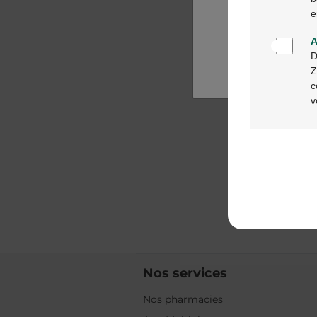
e
A
D
Z
c
v
Nos services
Nos pharmacies