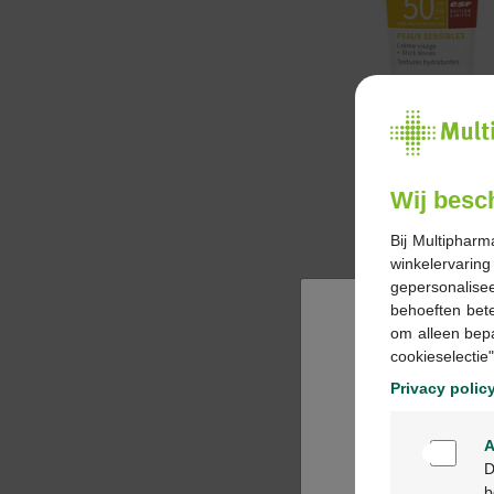
Wij besc
Bij Multipharm
winkelervarin
gepersonalisee
behoeften bet
om alleen bep
cookieselectie"
Privacy polic
A
D
b