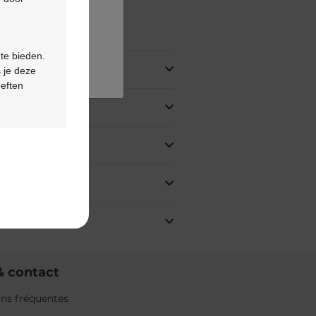
oduit
 te bieden.
 je deze
oeften
& contact
ns fréquentes