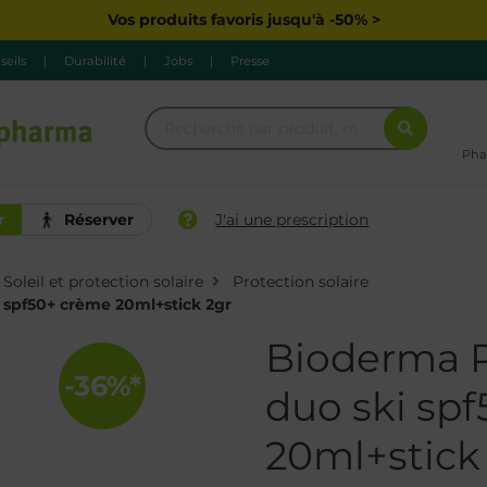
Vos produits favoris jusqu'à -50% >
seils
|
Durabilité
|
Jobs
|
Presse
Pha
r
Réserver
J'ai une prescription
Soleil et protection solaire
Protection solaire
spf50+ crème 20ml+stick 2gr
Bioderma 
-36%*
duo ski spf
20ml+stick