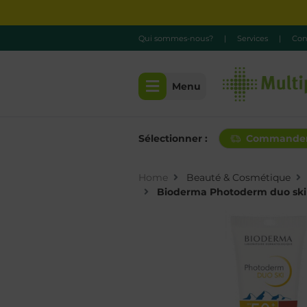
Qui sommes-nous?
|
Services
|
Con
Menu
Sélectionner :
Commande
Home
Beauté & Cosmétique
Bioderma Photoderm duo ski 