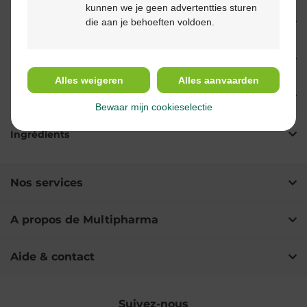
kunnen we je geen advertentties sturen
die aan je behoeften voldoen.
Propriétés
Indications
Alles weigeren
Alles aanvaarden
Usage
Bewaar mijn cookieselectie
Ingrédients
Nos services
A propos de Multipharma
Aide & contact
Suivez-nous