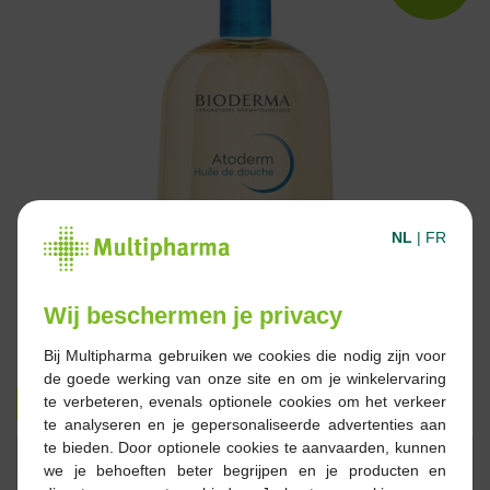
NL
|
FR
Wij beschermen je privacy
Bij Multipharma gebruiken we cookies die nodig zijn voor
de goede werking van onze site en om je winkelervaring
14,99 €
27,95 €
te verbeteren, evenals optionele cookies om het verkeer
te analyseren en je gepersonaliseerde advertenties aan
te bieden. Door optionele cookies te aanvaarden, kunnen
Réserver
Commander
we je behoeften beter begrijpen en je producten en