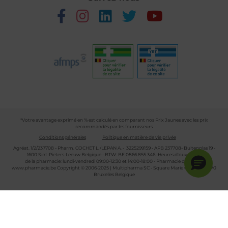
*Votre avantage exprimé en % est calculé en comparant nos Prix Jaunes avec les prix
recommandés par les fournisseurs
Conditions générales
Politique en matière de vie privée
Agréat. 1/2/237708 - Pharm. COCHET L./LEPAN A. - 3225299159 - APB 237708- Buitenplas 19 -
1600 Sint-Pieters-Leeuw Belgique - BTW: BE 0866.855.346 -Heures d'ouverture
de la pharmacie: lundi-vendredi 09:00-12:30 et 14:00-18:00 - Pharmacie de garde :
www.pharmacie.be
Copyright © 2006-2025 | Multipharma SC - Square Marie Curie 30 - 1070
Bruxelles Belgique