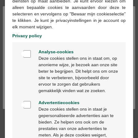
diensten op maat aanbieden. Je kunt ervoor kiezen om
alleen bepaalde cookies te aanvaarden door deze te
En stock en ligne
×
selecteren en vervolgens op "Bewaar mijn cookieselectie"
te klikken. Je kunt je privacyinstellingen in je account op
elk moment wijzigen.
Ajouter au panier
-
+
Privacy policy
Quantité max. = 12
Welkom
Les jours ouvrables commandé avant 12h, livré
Analyse-cookies
Bienvenue
le jour ouvrable suivant
Deze cookies stellen ons in staat om, op
anonieme wijze, je bezoek aan onze site
beter te begrijpen. Dit helpt ons om onze
Ga verder in het nederlands
Livraison
gratuite
dans votre pharmacie Multipharma
site te verbeteren, bijvoorbeeld door
Livraison à domicile
gratuite
à partir de 55 €
ervoor te zorgen dat gebruikers
Continuez en français
Paiement
sécurisé
gemakkelijk vinden wat ze zoeken.
Service clientèle
par chat ou
formulaire de contact
Advertentiecookies
Deze cookies stellen ons in staat je
gepersonaliseerde advertenties aan te
Description du produit
bieden. Ze helpen ons ook om de
prestaties van onze advertenties te
Description
meten. Als je deze cookies weigert,