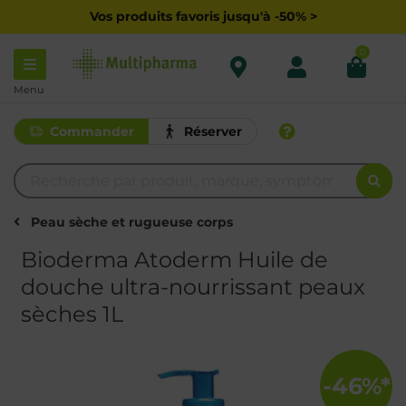
Vos produits favoris jusqu'à -50% >
0
Menu
Commander
Réserver
Peau sèche et rugueuse corps
Bioderma Atoderm Huile de
douche ultra-nourrissant peaux
sèches 1L
-46%*