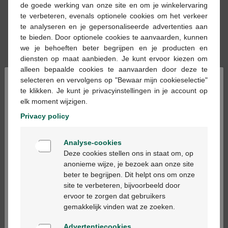
de goede werking van onze site en om je winkelervaring
te verbeteren, evenals optionele cookies om het verkeer
te analyseren en je gepersonaliseerde advertenties aan
te bieden. Door optionele cookies te aanvaarden, kunnen
we je behoeften beter begrijpen en je producten en
diensten op maat aanbieden. Je kunt ervoor kiezen om
alleen bepaalde cookies te aanvaarden door deze te
×
selecteren en vervolgens op "Bewaar mijn cookieselectie"
te klikken. Je kunt je privacyinstellingen in je account op
Réserver
elk moment wijzigen.
Commander
Privacy policy
Les médicaments sur prescriptions ne
Welkom
peuvent être délivrés qu’en pharmacie et
Analyse-cookies
Bienvenue
sur base d’une prescription médicale.
Deze cookies stellen ons in staat om, op
anonieme wijze, je bezoek aan onze site
beter te begrijpen. Dit helpt ons om onze
Ga verder in het nederlands
site te verbeteren, bijvoorbeeld door
Description du produit
ervoor te zorgen dat gebruikers
Continuez en français
gemakkelijk vinden wat ze zoeken.
Description
Advertentiecookies