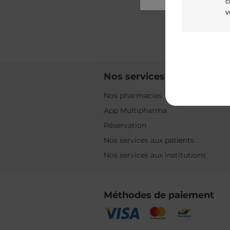
c
v
Nos services
Nos pharmacies
App Multipharma
Réservation
Nos services aux patients
Nos services aux institutions
Méthodes de paiement