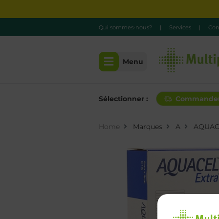
Qui sommes-nous?
|
Services
|
Con
Menu
Sélectionner :
Commande
Home
Marques
A
AQUAC