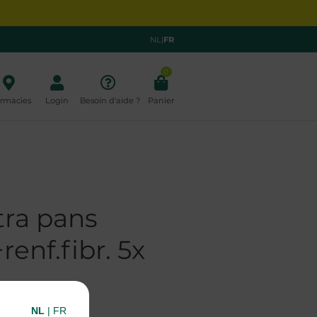
NL
|
FR
0
rmacies
Login
Besoin d'aide ?
Panier
tra pans
renf.fibr. 5x
NL
|
FR