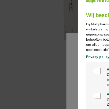
Wij besc
Bij Multipharm
winkelervarin
gepersonalisee
behoeften bet
om alleen bep
cookieselectie"
Privacy polic
A
D
b
e
A
D
Z