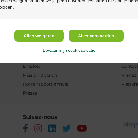
ookies weigert, kunnen we je geen advertentties sturen die aan je beh
Description du pr
oldoen.
Description
Alles weigeren
Alles aanvaarden
A propos de Multipharma
Aide 
Bewaar mijn cookieselectie
Qui sommes-nous?
Questio
Emplois
Contac
Mission & vision
Prenez 
Notre rapport annuel
Plan d'
Presse
Suivez-nous