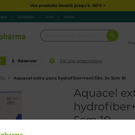
Vos produits favoris jusqu'à -50% >
seils
|
Durabilité
|
Jobs
|
Presse
Pha
r
Réserver
J'ai une prescription
EL
Aquacel extra pans hydrofiber+renf.fibr. 5x 5cm 10
Aquacel ex
hydrofiber+
5cm 10