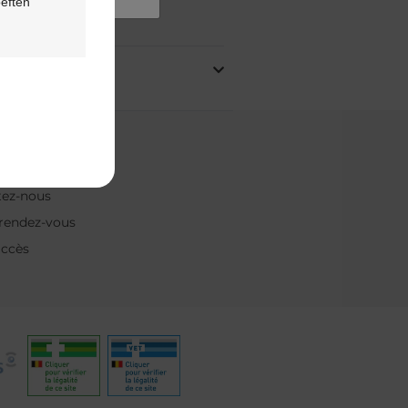
oeften
oduit
& contact
ns fréquentes
tez-nous
rendez-vous
accès