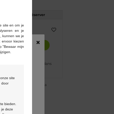
Réserver
e site en om je
alyseren en je
n, kunnen we je
×
 ervoor kiezen
Ajouter au panier
p "Bewaar mijn
ijzigen.
mmandé avant 12h, livré dans
nt
 onze site
d door
re pharmacie Multipharma
te
à partir de 55 €
ou
formulaire de contact
 te bieden.
 je deze