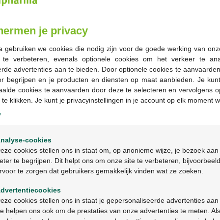
22,20 €
Commander
hermen je privacy
a gebruiken we cookies die nodig zijn voor de goede werking van onz
Stock épuisé
g te verbeteren, evenals optionele cookies om het verkeer te an
rde advertenties aan te bieden. Door optionele cookies te aanvaarde
er begrijpen en je producten en diensten op maat aanbieden. Je kunt
-
+
aalde cookies te aanvaarden door deze te selecteren en vervolgens o
 te klikken. Je kunt je privacyinstellingen in je account op elk moment w
Quantité max. = 12
y
Les jours ouvrables co
Welkom
les 2 jours ouvrables suiva
nalyse-cookies
Bienvenue
eze cookies stellen ons in staat om, op anonieme wijze, je bezoek aan
eter te begrijpen. Dit helpt ons om onze site te verbeteren, bijvoorbeel
Livraison
gratuite
dans vot
rvoor te zorgen dat gebruikers gemakkelijk vinden wat ze zoeken.
Ga verder in het nederlands
Livraison à domicile
gratui
Paiement
sécurisé
dvertentiecookies
Service clientèle
par chat 
Continuez en français
eze cookies stellen ons in staat je gepersonaliseerde advertenties aan
e helpen ons ook om de prestaties van onze advertenties te meten. Als