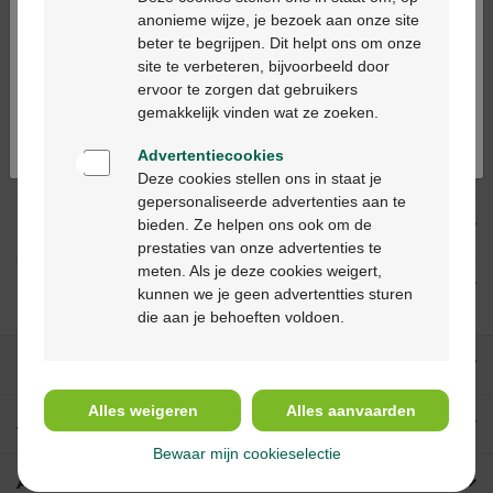
peuvent être délivrés qu’en pharmacie et
anonieme wijze, je bezoek aan onze site
sur base d’une prescription médicale.
beter te begrijpen. Dit helpt ons om onze
Ga verder in het nederlands
site te verbeteren, bijvoorbeeld door
ervoor te zorgen dat gebruikers
Continuez en français
gemakkelijk vinden wat ze zoeken.
Description du produit
Advertentiecookies
Description
Deze cookies stellen ons in staat je
gepersonaliseerde advertenties aan te
bieden. Ze helpen ons ook om de
Indications
prestaties van onze advertenties te
meten. Als je deze cookies weigert,
Usage
kunnen we je geen advertentties sturen
die aan je behoeften voldoen.
Nos services
Alles weigeren
Alles aanvaarden
A propos de Multipharma
Bewaar mijn cookieselectie
Aide & contact