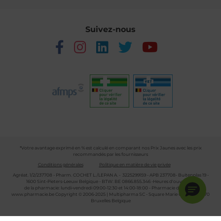
Suivez-nous
*Votre avantage exprimé en % est calculé en comparant nos Prix Jaunes avec les prix
recommandés par les fournisseurs
Conditions générales
Politique en matière de vie privée
Agréat. 1/2/237708 - Pharm. COCHET L./LEPAN A. - 3225299159 - APB 237708- Buitenplas 19 -
1600 Sint-Pieters-Leeuw Belgique - BTW: BE 0866.855.346 -Heures d'ouverture
de la pharmacie: lundi-vendredi 09:00-12:30 et 14:00-18:00 - Pharmacie de garde :
www.pharmacie.be
Copyright © 2006-2025 | Multipharma SC - Square Marie Curie 30 - 1070
Bruxelles Belgique