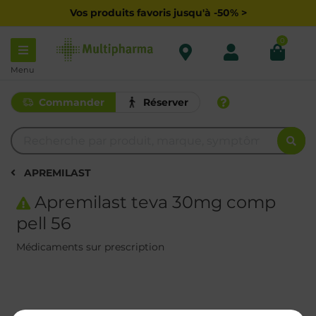
Vos produits favoris jusqu'à -50% >
0
Menu
Commander
Réserver
APREMILAST
Apremilast teva 30mg comp
pell 56
Médicaments sur prescription