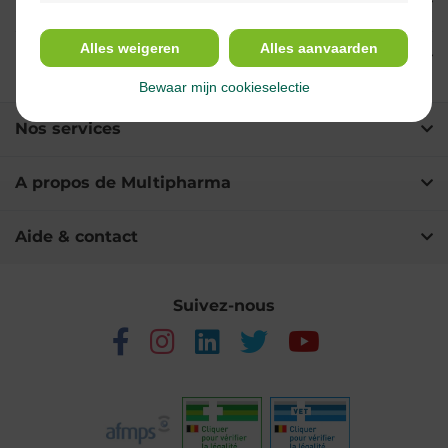
Propriétés
Alles weigeren
Alles aanvaarden
Ingrédients
Bewaar mijn cookieselectie
Nos services
A propos de Multipharma
Aide & contact
Suivez-nous