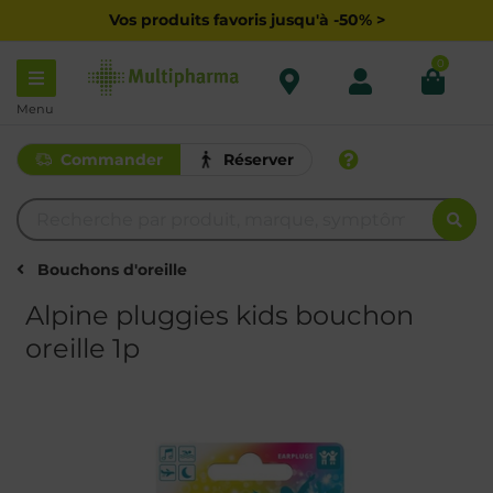
Vos produits favoris jusqu'à -50% >
0
Menu
Commander
Réserver
Bouchons d'oreille
Alpine pluggies kids bouchon
oreille 1p