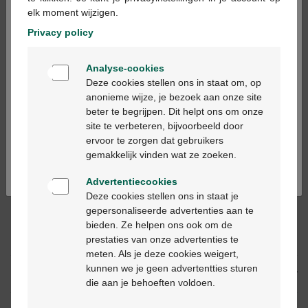
elk moment wijzigen.
Privacy policy
Ajouter au panier
-
+
Welkom
Quantité max. = 12
Analyse-cookies
Bienvenue
Deze cookies stellen ons in staat om, op
Les jours ouvrables commandé avant 12h, livré
anonieme wijze, je bezoek aan onze site
le jour ouvrable suivant
beter te begrijpen. Dit helpt ons om onze
Ga verder in het nederlands
site te verbeteren, bijvoorbeeld door
ervoor te zorgen dat gebruikers
Continuez en français
Livraison
gratuite
dans votre pharmacie Multipharma
gemakkelijk vinden wat ze zoeken.
Livraison à domicile
gratuite
à partir de 55 €
Paiement
sécurisé
Advertentiecookies
Service clientèle
par chat ou
formulaire de contact
Deze cookies stellen ons in staat je
gepersonaliseerde advertenties aan te
bieden. Ze helpen ons ook om de
prestaties van onze advertenties te
Description du produit
meten. Als je deze cookies weigert,
kunnen we je geen advertentties sturen
Description
die aan je behoeften voldoen.