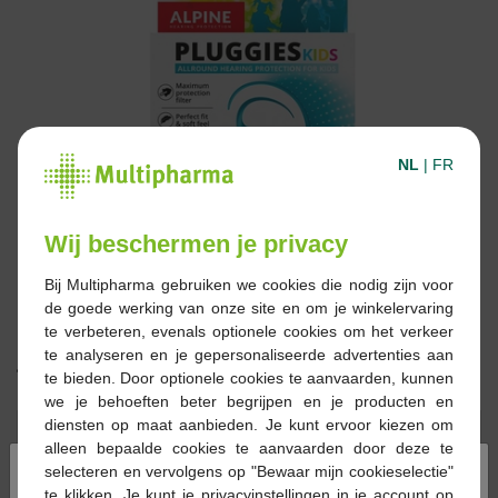
NL
|
FR
Wij beschermen je privacy
Bij Multipharma gebruiken we cookies die nodig zijn voor
de goede werking van onze site en om je winkelervaring
te verbeteren, evenals optionele cookies om het verkeer
te analyseren en je gepersonaliseerde advertenties aan
16,01 €
te bieden. Door optionele cookies te aanvaarden, kunnen
we je behoeften beter begrijpen en je producten en
diensten op maat aanbieden. Je kunt ervoor kiezen om
Réserver
Commander
alleen bepaalde cookies te aanvaarden door deze te
×
selecteren en vervolgens op "Bewaar mijn cookieselectie"
En stock en ligne
te klikken. Je kunt je privacyinstellingen in je account op