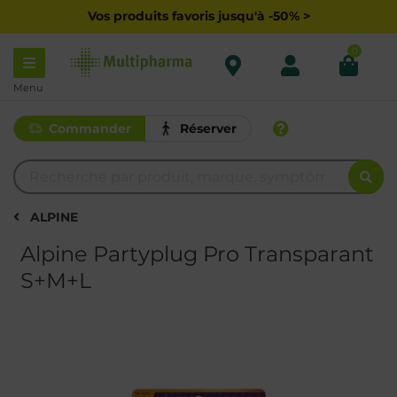
Vos produits favoris jusqu'à -50% >
0
Menu
Commander
Réserver
ALPINE
Alpine Partyplug Pro Transparant
S+M+L