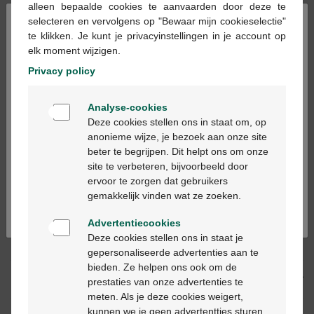
alleen bepaalde cookies te aanvaarden door deze te
×
selecteren en vervolgens op "Bewaar mijn cookieselectie"
te klikken. Je kunt je privacyinstellingen in je account op
Ajouter au panier
-
+
elk moment wijzigen.
Quantité max. = 4
Privacy policy
Les jours ouvrables commandé avant 12h, livré
Welkom
le jour ouvrable suivant
Analyse-cookies
Bienvenue
Deze cookies stellen ons in staat om, op
anonieme wijze, je bezoek aan onze site
Livraison
gratuite
dans votre pharmacie Multipharma
beter te begrijpen. Dit helpt ons om onze
Ga verder in het nederlands
Livraison à domicile
gratuite
à partir de 55 €
site te verbeteren, bijvoorbeeld door
Paiement
sécurisé
ervoor te zorgen dat gebruikers
Continuez en français
Service clientèle
par chat ou
formulaire de contact
gemakkelijk vinden wat ze zoeken.
Advertentiecookies
Deze cookies stellen ons in staat je
Description du produit
gepersonaliseerde advertenties aan te
bieden. Ze helpen ons ook om de
Description
prestaties van onze advertenties te
meten. Als je deze cookies weigert,
kunnen we je geen advertentties sturen