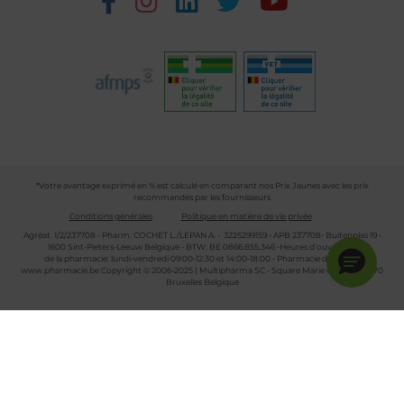
*Votre avantage exprimé en % est calculé en comparant nos Prix Jaunes avec les prix
recommandés par les fournisseurs
Conditions générales
Politique en matière de vie privée
Agréat. 1/2/237708 - Pharm. COCHET L./LEPAN A. - 3225299159 - APB 237708- Buitenplas 19 -
1600 Sint-Pieters-Leeuw Belgique - BTW: BE 0866.855.346 -Heures d'ouverture
de la pharmacie: lundi-vendredi 09:00-12:30 et 14:00-18:00 - Pharmacie de garde :
www.pharmacie.be
Copyright © 2006-2025 | Multipharma SC - Square Marie Curie 30 - 1070
Bruxelles Belgique