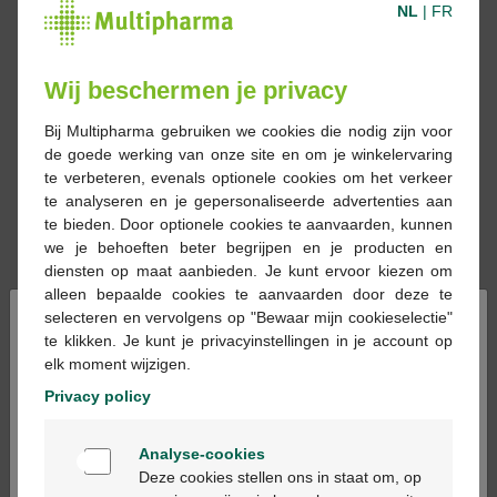
NL
|
FR
Wij beschermen je privacy
Bij Multipharma gebruiken we cookies die nodig zijn voor
de goede werking van onze site en om je winkelervaring
te verbeteren, evenals optionele cookies om het verkeer
te analyseren en je gepersonaliseerde advertenties aan
te bieden. Door optionele cookies te aanvaarden, kunnen
we je behoeften beter begrijpen en je producten en
diensten op maat aanbieden. Je kunt ervoor kiezen om
alleen bepaalde cookies te aanvaarden door deze te
×
selecteren en vervolgens op "Bewaar mijn cookieselectie"
te klikken. Je kunt je privacyinstellingen in je account op
elk moment wijzigen.
Réserver
Commander
Privacy policy
Welkom
Les médicaments sur prescriptions ne
Analyse-cookies
Bienvenue
peuvent être délivrés qu’en pharmacie et
Deze cookies stellen ons in staat om, op
sur base d’une prescription médicale.