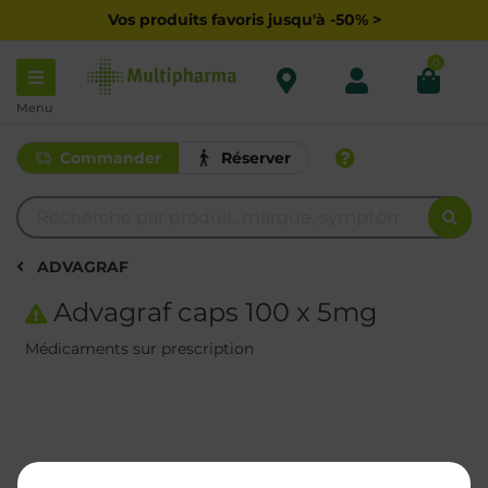
Vos produits favoris jusqu'à -50% >
0
Menu
Commander
Réserver
ADVAGRAF
Advagraf caps 100 x 5mg
Médicaments sur prescription