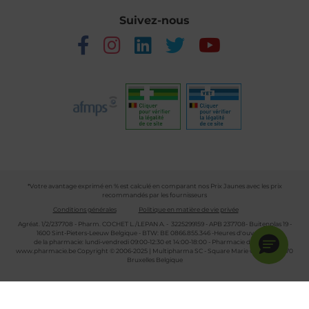
Suivez-nous
*Votre avantage exprimé en % est calculé en comparant nos Prix Jaunes avec les prix
recommandés par les fournisseurs
Conditions générales
Politique en matière de vie privée
Agréat. 1/2/237708 - Pharm. COCHET L./LEPAN A. - 3225299159 - APB 237708- Buitenplas 19 -
1600 Sint-Pieters-Leeuw Belgique - BTW: BE 0866.855.346 -Heures d'ouverture
de la pharmacie: lundi-vendredi 09:00-12:30 et 14:00-18:00 - Pharmacie de garde :
www.pharmacie.be
Copyright © 2006-2025 | Multipharma SC - Square Marie Curie 30 - 1070
Bruxelles Belgique