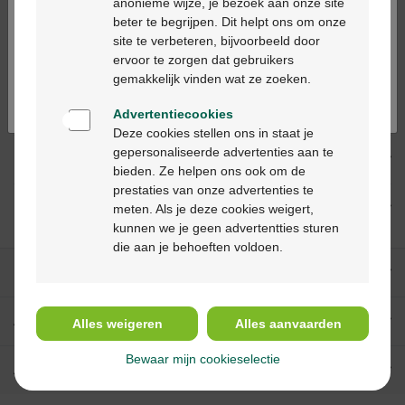
anonieme wijze, je bezoek aan onze site
beter te begrijpen. Dit helpt ons om onze
Ga verder in het nederlands
site te verbeteren, bijvoorbeeld door
ervoor te zorgen dat gebruikers
Description du produit
Continuez en français
gemakkelijk vinden wat ze zoeken.
Description
Advertentiecookies
Deze cookies stellen ons in staat je
gepersonaliseerde advertenties aan te
Indications
bieden. Ze helpen ons ook om de
prestaties van onze advertenties te
Usage
meten. Als je deze cookies weigert,
kunnen we je geen advertentties sturen
die aan je behoeften voldoen.
Nos services
A propos de Multipharma
Alles weigeren
Alles aanvaarden
Bewaar mijn cookieselectie
Aide & contact