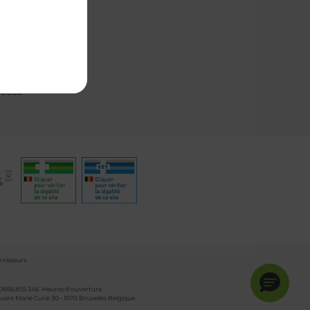
& contact
ns fréquentes
tez-nous
rendez-vous
accès
rnisseurs
 0866.855.346 -Heures d'ouverture
are Marie Curie 30 - 1070 Bruxelles Belgique