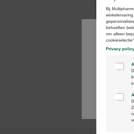
Bij Multipharm
winkelervarin
gepersonalisee
behoeften bet
om alleen bep
cookieselectie"
Privacy polic
A
D
b
e
A
D
Z
c
v