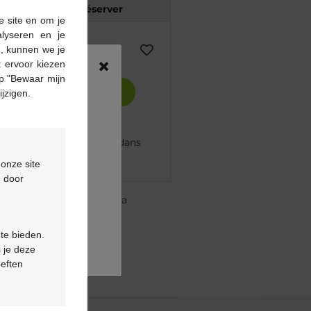
Réserver
e site en om je
alyseren en je
n, kunnen we je
×
 ervoor kiezen
p "Bewaar mijn
Ajouter au panier
ijzigen.
mmandé avant 12h, livré dans
nt
 onze site
d door
re pharmacie Multipharma
te
à partir de 55 €
 te bieden.
ou
formulaire de contact
 je deze
oeften