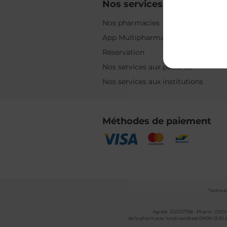
Nos services
Nos pharmacies
App Multipharma
Réservation
Nos services aux patients
Nos services aux institutions
Méthodes de paiement
*Votre a
Agréat. 1/2/237708 - Pharm. COCH
de la pharmacie: lundi-vendredi 09:00-12:30 