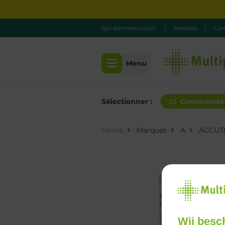
Qui sommes-nous?
|
Services
|
Con
Menu
Sélectionner :
Commande
Home
Marques
A
ACCUT
Wij besc