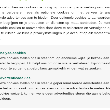
Commander
a gebruiken we cookies die nodig zijn voor de goede werking van onz
g te verbeteren, evenals optionele cookies om het verkeer te an
En stock en ligne
rde advertenties aan te bieden. Door optionele cookies te aanvaarde
er begrijpen en je producten en diensten op maat aanbieden. Je kunt
aalde cookies te aanvaarden door deze te selecteren en vervolgens o
-
+
 te klikken. Je kunt je privacyinstellingen in je account op elk moment w
y
Quantité max. = 3
Welkom
Les jours ouvrables co
nalyse-cookies
Bienvenue
les 2 jours ouvrables suiva
eze cookies stellen ons in staat om, op anonieme wijze, je bezoek aan
eter te begrijpen. Dit helpt ons om onze site te verbeteren, bijvoorbeel
rvoor te zorgen dat gebruikers gemakkelijk vinden wat ze zoeken.
Ga verder in het nederlands
Livraison
gratuite
dans vot
Livraison à domicile
gratui
dvertentiecookies
Continuez en français
Paiement
sécurisé
eze cookies stellen ons in staat je gepersonaliseerde advertenties aan
Service clientèle
par chat 
e helpen ons ook om de prestaties van onze advertenties te meten. Als
ookies weigert, kunnen we je geen advertentties sturen die aan je beh
oldoen.