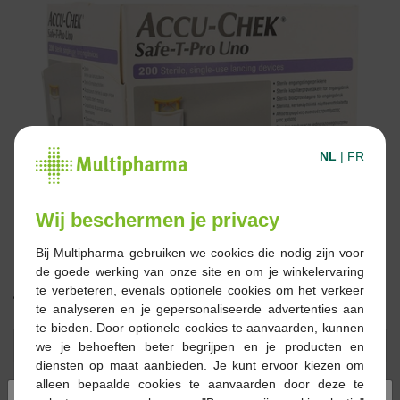
NL
|
FR
Wij beschermen je privacy
Bij Multipharma gebruiken we cookies die nodig zijn voor
de goede werking van onze site en om je winkelervaring
te verbeteren, evenals optionele cookies om het verkeer
19,48 €
te analyseren en je gepersonaliseerde advertenties aan
te bieden. Door optionele cookies te aanvaarden, kunnen
Réserver
Commander
we je behoeften beter begrijpen en je producten en
diensten op maat aanbieden. Je kunt ervoor kiezen om
alleen bepaalde cookies te aanvaarden door deze te
En stock en ligne