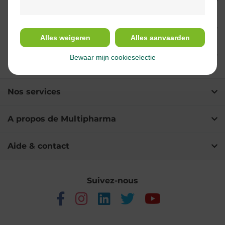
Propriétés
Usage
Alles weigeren
Alles aanvaarden
Ingrédients
Bewaar mijn cookieselectie
Nos services
A propos de Multipharma
Aide & contact
Suivez-nous