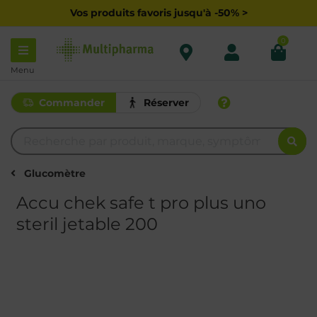
Vos produits favoris jusqu'à -50% >
0
Menu
Commander
Réserver
Glucomètre
Accu chek safe t pro plus uno
steril jetable 200