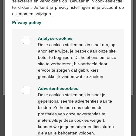
×
selecteren en vervolgens op "Bewaar mijn cookieselectie"
te klikken. Je kunt je privacyinstellingen in je account op
elk moment wijzigen.
Ajouter au panier
-
+
Privacy policy
Quantité max. = 12
Welkom
Analyse-cookies
Les jours ouvrables commandé avant 12h, livré
Bienvenue
Deze cookies stellen ons in staat om, op
dans les 2 jours ouvrables suivant
anonieme wijze, je bezoek aan onze site
beter te begrijpen. Dit helpt ons om onze
Ga verder in het nederlands
site te verbeteren, bijvoorbeeld door
Livraison
gratuite
dans votre pharmacie Multipharma
ervoor te zorgen dat gebruikers
Livraison à domicile
gratuite
à partir de 55 €
Continuez en français
gemakkelijk vinden wat ze zoeken.
Paiement
sécurisé
Service clientèle
par chat ou
formulaire de contact
Advertentiecookies
Deze cookies stellen ons in staat je
gepersonaliseerde advertenties aan te
Description du produit
bieden. Ze helpen ons ook om de
prestaties van onze advertenties te
meten. Als je deze cookies weigert,
Description
kunnen we je geen advertentties sturen
die aan je behoeften voldoen.