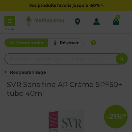
Vos produits favoris jusqu'à -50% >
0
Menu
Commander
Réserver
Rougeurs visage
SVR Sensifine AR Crème SPF50+
tube 40ml
-21%*