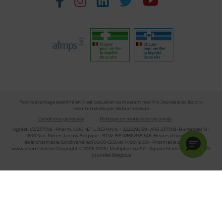
*Votre avantage exprimé en % est calculé en comparant nos Prix Jaunes avec les prix
recommandés par les fournisseurs
Conditions générales
Politique en matière de vie privée
Agréat. 1/2/237708 - Pharm. COCHET L./LEPAN A. - 3225299159 - APB 237708- Buitenplas 19 -
1600 Sint-Pieters-Leeuw Belgique - BTW: BE 0866.855.346 -Heures d'ouverture
de la pharmacie: lundi-vendredi 09:00-12:30 et 14:00-18:00 - Pharmacie de garde :
www.pharmacie.be
Copyright © 2006-2025 | Multipharma SC - Square Marie Curie 30 - 1070
Bruxelles Belgique