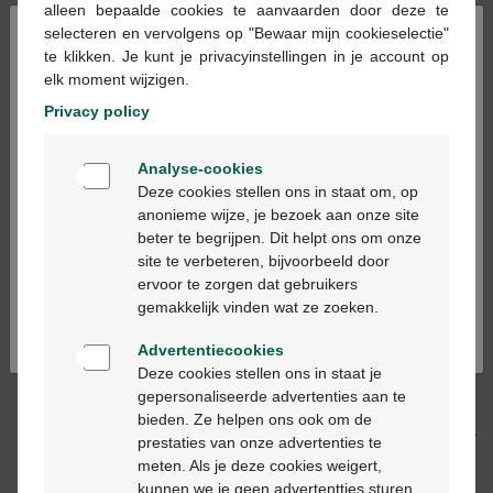
alleen bepaalde cookies te aanvaarden door deze te
×
selecteren en vervolgens op "Bewaar mijn cookieselectie"
te klikken. Je kunt je privacyinstellingen in je account op
Ajouter au panier
-
+
elk moment wijzigen.
Quantité max. = 12
Privacy policy
Les jours ouvrables commandé avant 12h, livré
Welkom
le jour ouvrable suivant
Analyse-cookies
Bienvenue
Deze cookies stellen ons in staat om, op
anonieme wijze, je bezoek aan onze site
Livraison
gratuite
dans votre pharmacie Multipharma
beter te begrijpen. Dit helpt ons om onze
Ga verder in het nederlands
Livraison à domicile
gratuite
à partir de 55 €
site te verbeteren, bijvoorbeeld door
Paiement
sécurisé
ervoor te zorgen dat gebruikers
Continuez en français
Service clientèle
par chat ou
formulaire de contact
gemakkelijk vinden wat ze zoeken.
Advertentiecookies
Deze cookies stellen ons in staat je
Description du produit
gepersonaliseerde advertenties aan te
bieden. Ze helpen ons ook om de
Description
prestaties van onze advertenties te
meten. Als je deze cookies weigert,
kunnen we je geen advertentties sturen