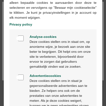
alleen bepaalde cookies te aanvaarden door deze te
×
selecteren en vervolgens op "Bewaar mijn cookieselectie"
Les jours ouvrables commandé avant 12h, livré
te klikken. Je kunt je privacyinstellingen in je account op
le jour ouvrable suivant
elk moment wijzigen.
Privacy policy
Livraison
gratuite
dans votre pharmacie Multipharma
Welkom
Livraison à domicile
gratuite
à partir de 55 €
Analyse-cookies
Bienvenue
Paiement
sécurisé
Deze cookies stellen ons in staat om, op
Service clientèle
par chat ou
formulaire de contact
anonieme wijze, je bezoek aan onze site
beter te begrijpen. Dit helpt ons om onze
Ga verder in het nederlands
site te verbeteren, bijvoorbeeld door
ervoor te zorgen dat gebruikers
Description du produit
Continuez en français
gemakkelijk vinden wat ze zoeken.
Description
Advertentiecookies
Deze cookies stellen ons in staat je
gepersonaliseerde advertenties aan te
Propriétés
bieden. Ze helpen ons ook om de
prestaties van onze advertenties te
Indications
meten. Als je deze cookies weigert,
kunnen we je geen advertentties sturen