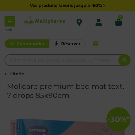
Vos produits favoris jusqu'à -50% >
0
Menu
Commander
Réserver
Literie
Molicare premium bed mat text.
7 drops 85x90cm
-30%*