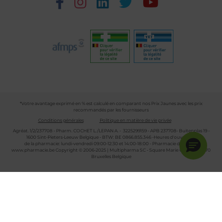
*Votre avantage exprimé en % est calculé en comparant nos Prix Jaunes avec les prix
recommandés par les fournisseurs
Conditions générales
Politique en matière de vie privée
Agréat. 1/2/237708 - Pharm. COCHET L./LEPAN A. - 3225299159 - APB 237708- Buitenplas 19 -
1600 Sint-Pieters-Leeuw Belgique - BTW: BE 0866.855.346 -Heures d'ouverture
de la pharmacie: lundi-vendredi 09:00-12:30 et 14:00-18:00 - Pharmacie de garde :
www.pharmacie.be
Copyright © 2006-2025 | Multipharma SC - Square Marie Curie 30 - 1070
Bruxelles Belgique