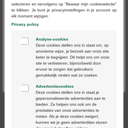
×
selecteren en vervolgens op "Bewaar mijn cookieselectie"
En stock en ligne
te klikken. Je kunt je privacyinstellingen in je account op
elk moment wijzigen.
Ajouter au panier
-
+
Privacy policy
Quantité max. = 3
Welkom
Analyse-cookies
Bienvenue
Les jours ouvrables commandé avant 12h, livré
Deze cookies stellen ons in staat om, op
le jour ouvrable suivant
anonieme wijze, je bezoek aan onze site
beter te begrijpen. Dit helpt ons om onze
Ga verder in het nederlands
site te verbeteren, bijvoorbeeld door
Livraison
gratuite
dans votre pharmacie Multipharma
ervoor te zorgen dat gebruikers
Continuez en français
Livraison à domicile
gratuite
à partir de 55 €
gemakkelijk vinden wat ze zoeken.
Paiement
sécurisé
Service clientèle
par chat ou
formulaire de contact
Advertentiecookies
Deze cookies stellen ons in staat je
gepersonaliseerde advertenties aan te
bieden. Ze helpen ons ook om de
Description du produit
prestaties van onze advertenties te
meten. Als je deze cookies weigert,
Description
kunnen we je geen advertentties sturen