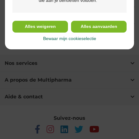
die aan je behoeften voldoen.
Indications
Usage
Alles weigeren
Alles aanvaarden
Bewaar mijn cookieselectie
Ingrédients
Nos services
A propos de Multipharma
Aide & contact
Suivez-nous