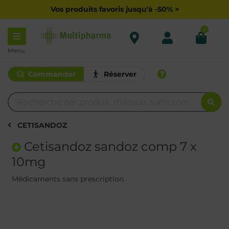
Vos produits favoris jusqu'à -50% >
0
Menu
Commander
Réserver
CETISANDOZ
Cetisandoz sandoz comp 7 x
10mg
Médicaments sans prescription