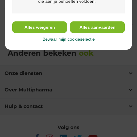
die aan je behoeften voldoen.
Gebruik
Ingrediënten
Alles weigeren
Alles aanvaarden
Bewaar mijn cookieselectie
Anderen bekeken
ook
Onze diensten
Over Multipharma
Hulp & contact
Volg ons