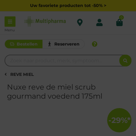
Uw favoriete producten tot -50% >
0
Menu
Bestellen
Reserveren
REVE MIEL
Nuxe reve de miel scrub
gourmand voedend 175ml
-29%*