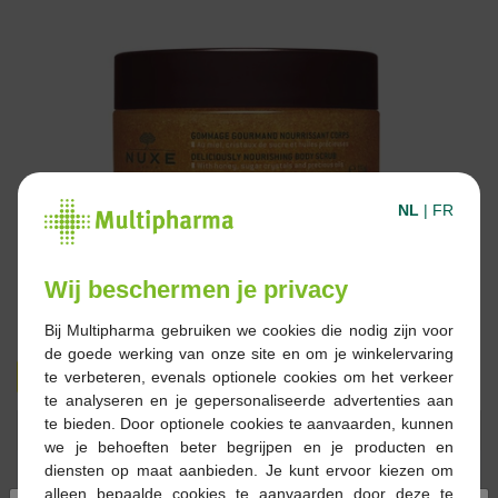
NL
|
FR
Wij beschermen je privacy
Bij Multipharma gebruiken we cookies die nodig zijn voor
de goede werking van onze site en om je winkelervaring
€ 19,04
€ 27,00
te verbeteren, evenals optionele cookies om het verkeer
te analyseren en je gepersonaliseerde advertenties aan
te bieden. Door optionele cookies te aanvaarden, kunnen
Reserveren
Bestellen
we je behoeften beter begrijpen en je producten en
diensten op maat aanbieden. Je kunt ervoor kiezen om
alleen bepaalde cookies te aanvaarden door deze te
Voorraad uitgeput