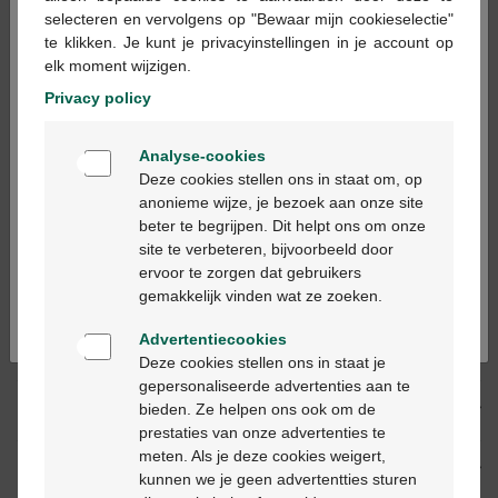
×
selecteren en vervolgens op "Bewaar mijn cookieselectie"
te klikken. Je kunt je privacyinstellingen in je account op
Op werkdagen vóór 12u besteld, volgende
elk moment wijzigen.
werkdag geleverd
Privacy policy
Welkom
Gratis
levering in je Multipharma apotheek
Analyse-cookies
Bienvenue
Gratis
levering thuis vanaf €55
Deze cookies stellen ons in staat om, op
Veilig
betalen
anonieme wijze, je bezoek aan onze site
Klantendienst
via chat of
contactformulier
beter te begrijpen. Dit helpt ons om onze
Ga verder in het nederlands
site te verbeteren, bijvoorbeeld door
ervoor te zorgen dat gebruikers
Continuez en français
gemakkelijk vinden wat ze zoeken.
Productbeschrijving
Advertentiecookies
Beschrijving
Deze cookies stellen ons in staat je
gepersonaliseerde advertenties aan te
bieden. Ze helpen ons ook om de
Eigenschappen
prestaties van onze advertenties te
meten. Als je deze cookies weigert,
Indicaties
kunnen we je geen advertentties sturen