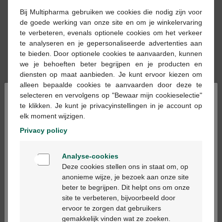
Bij Multipharma gebruiken we cookies die nodig zijn voor
de goede werking van onze site en om je winkelervaring
te verbeteren, evenals optionele cookies om het verkeer
te analyseren en je gepersonaliseerde advertenties aan
€ 6,20
€ 13,95
te bieden. Door optionele cookies te aanvaarden, kunnen
we je behoeften beter begrijpen en je producten en
Halita tongreiniger
Halita mondwater
diensten op maat aanbieden. Je kunt ervoor kiezen om
spatel 1st
500ml
alleen bepaalde cookies te aanvaarden door deze te
×
selecteren en vervolgens op "Bewaar mijn cookieselectie"
te klikken. Je kunt je privacyinstellingen in je account op
elk moment wijzigen.
Privacy policy
Welkom
Analyse-cookies
Bienvenue
€ 7,10
€ 5,45
Deze cookies stellen ons in staat om, op
anonieme wijze, je bezoek aan onze site
Halita Tandpasta Tube
Halita 24uur
beter te begrijpen. Dit helpt ons om onze
75ml
mondspray 15ml
Ga verder in het nederlands
site te verbeteren, bijvoorbeeld door
ervoor te zorgen dat gebruikers
Continuez en français
gemakkelijk vinden wat ze zoeken.