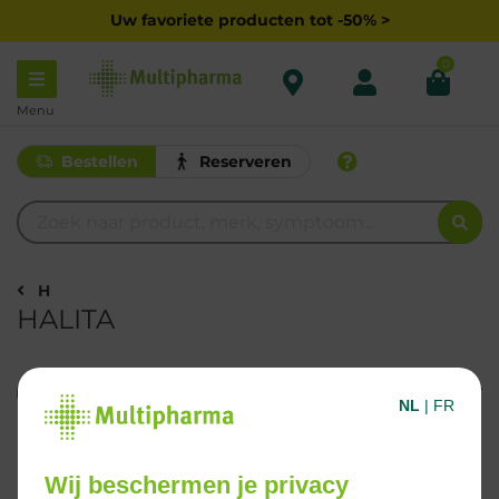
Uw favoriete producten tot -50% >
0
Menu
Bestellen
Reserveren
H
HALITA
Filteren
NL
|
FR
4 Resultaten
Wij beschermen je privacy