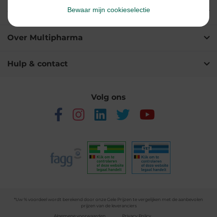
Bewaar mijn cookieselectie
Onze diensten
Over Multipharma
Hulp & contact
Volg ons
*Uw % voordeel wordt berekend door onze Gele Prijzen te vergelijken met de aanbevolen
prijzen van de leveranciers
Algemene voorwaarden
Privacy Policy