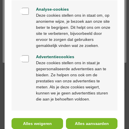
Welkom
Analyse-cookies
Bienvenue
Op werkdagen vóór 12u besteld, volgende
Deze cookies stellen ons in staat om, op
werkdag geleverd
anonieme wijze, je bezoek aan onze site
beter te begrijpen. Dit helpt ons om onze
Ga verder in het nederlands
site te verbeteren, bijvoorbeeld door
Gratis
levering in je Multipharma apotheek
ervoor te zorgen dat gebruikers
Continuez en français
Gratis
levering thuis vanaf €55
gemakkelijk vinden wat ze zoeken.
Veilig
betalen
Klantendienst
via chat of
contactformulier
Advertentiecookies
Deze cookies stellen ons in staat je
gepersonaliseerde advertenties aan te
bieden. Ze helpen ons ook om de
Productbeschrijving
prestaties van onze advertenties te
meten. Als je deze cookies weigert,
Indicaties
kunnen we je geen advertentties sturen
die aan je behoeften voldoen.
Anderen bekeken
ook
Alles weigeren
Alles aanvaarden