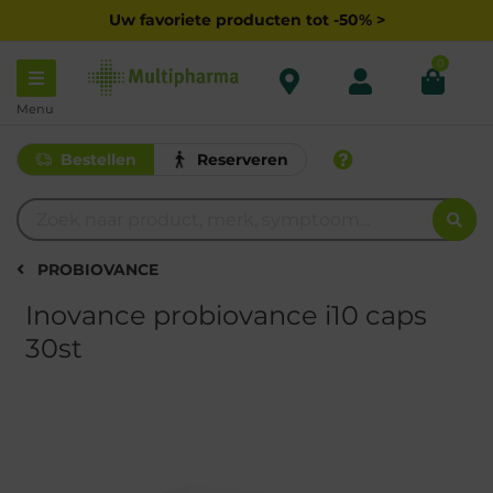
Uw favoriete producten tot -50% >
0
Menu
Bestellen
Reserveren
PROBIOVANCE
Inovance probiovance i10 caps
30st