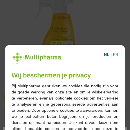
NL
|
FR
Wij beschermen je privacy
Bij Multipharma gebruiken we cookies die nodig zijn voor
de goede werking van onze site en om je winkelervaring
€ 25,99
€ 28,95
te verbeteren, evenals optionele cookies om het verkeer
te analyseren en je gepersonaliseerde advertenties aan
te bieden. Door optionele cookies te aanvaarden, kunnen
Reserveren
Bestellen
we je behoeften beter begrijpen en je producten en
diensten op maat aanbieden. Je kunt ervoor kiezen om
alleen bepaalde cookies te aanvaarden door deze te
Op voorraad online