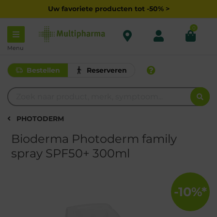
Uw favoriete producten tot -50% >
0
Menu
Bestellen
Reserveren
PHOTODERM
Bioderma Photoderm family
spray SPF50+ 300ml
-10%*