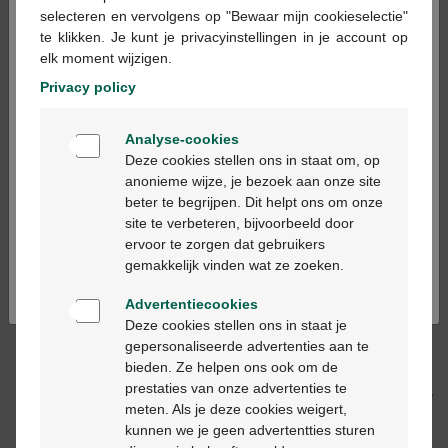
×
selecteren en vervolgens op "Bewaar mijn cookieselectie"
te klikken. Je kunt je privacyinstellingen in je account op
In winkelmandje
elk moment wijzigen.
-
+
Privacy policy
Max. aantal = 12
Welkom
Op werkdagen vóór 12u besteld, volgende
Analyse-cookies
Bienvenue
werkdag geleverd
Deze cookies stellen ons in staat om, op
anonieme wijze, je bezoek aan onze site
beter te begrijpen. Dit helpt ons om onze
Ga verder in het nederlands
Gratis
levering in je Multipharma apotheek
site te verbeteren, bijvoorbeeld door
Gratis
levering thuis vanaf €55
ervoor te zorgen dat gebruikers
Continuez en français
Veilig
betalen
gemakkelijk vinden wat ze zoeken.
Klantendienst
via chat of
contactformulier
Advertentiecookies
Deze cookies stellen ons in staat je
gepersonaliseerde advertenties aan te
Productbeschrijving
bieden. Ze helpen ons ook om de
prestaties van onze advertenties te
Beschrijving
meten. Als je deze cookies weigert,
kunnen we je geen advertentties sturen