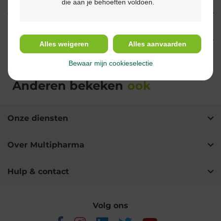
die aan je behoeften voldoen.
Gebruik
Ingrediënten
Alles weigeren
Alles aanvaarden
Bewaar mijn cookieselectie
Anderen bekeken
ook
Onze diensten
Over Multipharma
Hulp & contact
Volg ons