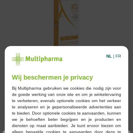
NL
|
FR
Wij beschermen je privacy
Bij Multipharma gebruiken we cookies die nodig zijn voor
de goede werking van onze site en om je winkelervaring
€ 18,50
te verbeteren, evenals optionele cookies om het verkeer
te analyseren en je gepersonaliseerde advertenties aan
te bieden. Door optionele cookies te aanvaarden, kunnen
Reserveren
Bestellen
we je behoeften beter begrijpen en je producten en
diensten op maat aanbieden. Je kunt ervoor kiezen om
alleen bepaalde cookies te aanvaarden door deze te
Voorraad uitgeput