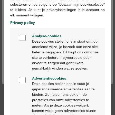
×
selecteren en vervolgens op "Bewaar mijn cookieselectie"
te klikken. Je kunt je privacyinstellingen in je account op
Op werkdagen vóór 12u besteld, binnen 2
elk moment wijzigen.
werkdagen geleverd
Privacy policy
Welkom
Gratis
levering in je Multipharma apotheek
Analyse-cookies
Bienvenue
Gratis
levering thuis vanaf €55
Deze cookies stellen ons in staat om, op
Veilig
betalen
anonieme wijze, je bezoek aan onze site
Klantendienst
via chat of
contactformulier
beter te begrijpen. Dit helpt ons om onze
Ga verder in het nederlands
site te verbeteren, bijvoorbeeld door
ervoor te zorgen dat gebruikers
Continuez en français
gemakkelijk vinden wat ze zoeken.
Productbeschrijving
Advertentiecookies
Beschrijving
Deze cookies stellen ons in staat je
gepersonaliseerde advertenties aan te
bieden. Ze helpen ons ook om de
Eigenschappen
prestaties van onze advertenties te
meten. Als je deze cookies weigert,
Indicaties
kunnen we je geen advertentties sturen