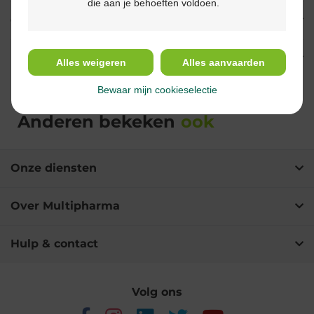
die aan je behoeften voldoen.
Gebruik
Ingrediënten
Alles weigeren
Alles aanvaarden
Bewaar mijn cookieselectie
Anderen bekeken
ook
Onze diensten
Over Multipharma
Hulp & contact
Volg ons