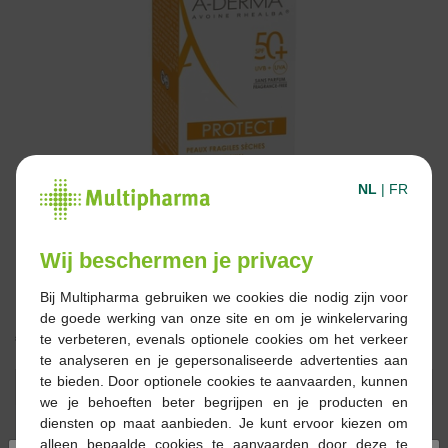
NL
|
FR
Wij beschermen je privacy
Bij Multipharma gebruiken we cookies die nodig zijn voor
de goede werking van onze site en om je winkelervaring
€ 18,50
te verbeteren, evenals optionele cookies om het verkeer
te analyseren en je gepersonaliseerde advertenties aan
te bieden. Door optionele cookies te aanvaarden, kunnen
Reserveren
Bestellen
we je behoeften beter begrijpen en je producten en
diensten op maat aanbieden. Je kunt ervoor kiezen om
alleen bepaalde cookies te aanvaarden door deze te
Voorraad uitgeput