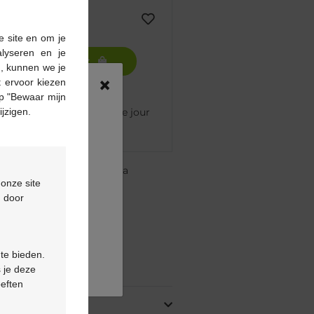
e site en om je
alyseren en je
Ajouter au panier
n, kunnen we je
×
 ervoor kiezen
p "Bewaar mijn
ijzigen.
mmandé avant 12h, livré le jour
re pharmacie Multipharma
 onze site
te
à partir de 55 €
d door
ou
formulaire de contact
 te bieden.
oduit
 je deze
oeften