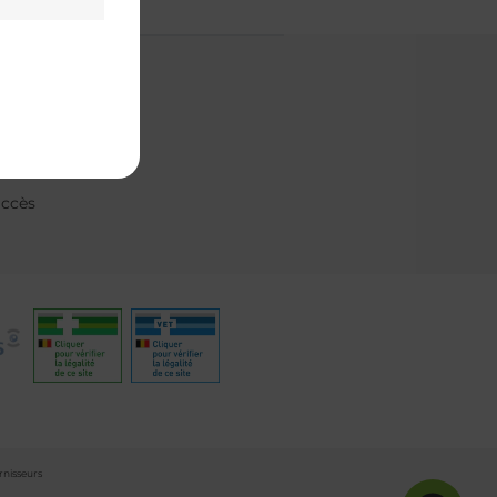
& contact
ns fréquentes
tez-nous
rendez-vous
accès
rnisseurs