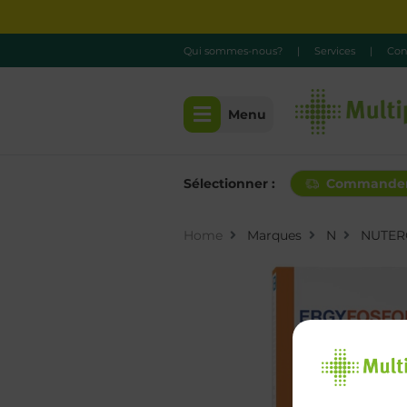
Qui sommes-nous?
|
Services
|
Con
Menu
Sélectionner :
Commande
Home
Marques
N
NUTER