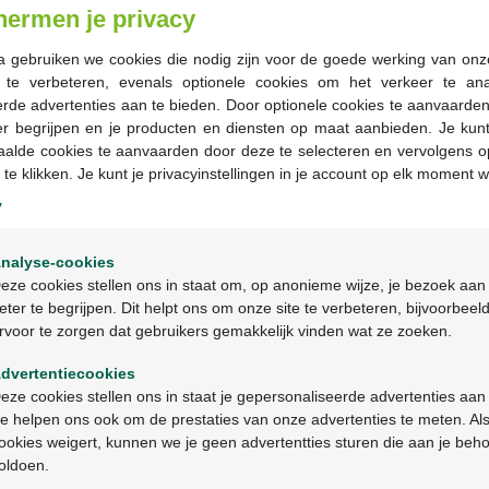
hermen je privacy
En stock en ligne
a gebruiken we cookies die nodig zijn voor de goede werking van onz
g te verbeteren, evenals optionele cookies om het verkeer te an
-
+
rde advertenties aan te bieden. Door optionele cookies te aanvaarde
er begrijpen en je producten en diensten op maat aanbieden. Je kunt
Quantité max. = 12
aalde cookies te aanvaarden door deze te selecteren en vervolgens o
 te klikken. Je kunt je privacyinstellingen in je account op elk moment w
Les jours ouvrables co
ouvrable suivant
y
Welkom
nalyse-cookies
Livraison
gratuite
dans vot
Bienvenue
eze cookies stellen ons in staat om, op anonieme wijze, je bezoek aan
Livraison à domicile
gratui
eter te begrijpen. Dit helpt ons om onze site te verbeteren, bijvoorbeel
Paiement
sécurisé
rvoor te zorgen dat gebruikers gemakkelijk vinden wat ze zoeken.
Ga verder in het nederlands
Service clientèle
par chat 
dvertentiecookies
Continuez en français
eze cookies stellen ons in staat je gepersonaliseerde advertenties aan
Description du pr
e helpen ons ook om de prestaties van onze advertenties te meten. Als
ookies weigert, kunnen we je geen advertentties sturen die aan je beh
oldoen.
Description