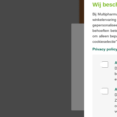
Wij besc
Bij Multipharm
winkelervarin
gepersonalisee
behoeften bet
om alleen bep
cookieselectie"
Privacy polic
A
D
b
e
A
D
Z
c
v