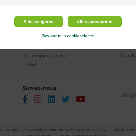
A propos de Multipharma
Aide 
Alles weigeren
Alles aanvaarden
Qui sommes-nous?
Questio
Bewaar mijn cookieselectie
Emplois
Contac
Mission & vision
Prenez 
Notre rapport annuel
Plan d'
Presse
Suivez-nous
vantage exprimé en % est calculé en comparant nos Prix Jaunes avec les prix recommandés par les fou
Conditions générales
Politique en matière de vie privée