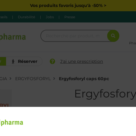
Vos produits favoris jusqu'à -50% >
seils
|
Durabilité
|
Jobs
|
Presse
Pha
r
Réserver
J'ai une prescription
GIA
ERGYFOSFORYL
Ergyfosforyl caps 60pc
Ergyfosfory
34,90 €
Commander