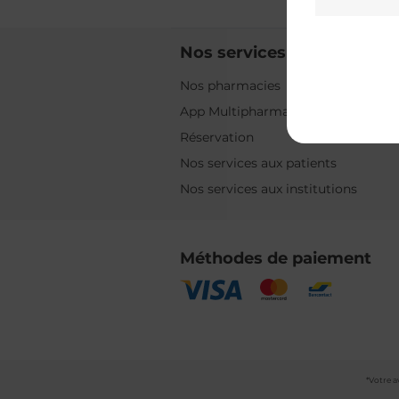
Nos services
Nos pharmacies
App Multipharma
Réservation
Nos services aux patients
Nos services aux institutions
Méthodes de paiement
*Votre a