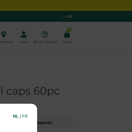
NL
|
FR
0
rmacies
Login
Besoin d'aide ?
Panier
l caps 60pc
NL
|
FR
Réserver